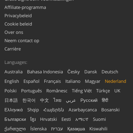
Affiliate-programma
Privacybeleid
Cookie beleid
Over ons
Neem contact op
Carrière
Languages:
Australia
Bahasa Indonesia
Česky
Dansk
Deutsch
English
Español
Français
Italiano
Magyar
Nederland
Polski
Português
Românesc
Tiếng Việt
Türkçe
UK
日本語
한국어
中文
ไทย
عربي
Русский
हिंदी
Ελληνικά
Shqip
Հայերեն
Azərbaycanca
Bosanski
Български
ខ្មែរ
Hrvatski
Eesti
አማርኛ
Suomi
ქართული
Íslenska
עברית
Қазақша
Kiswahili