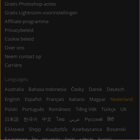
Gratis Photoshop-acties
Gratis Lightroom-voorinstellingen
Affiliate-programma
Privacybeleid
Cookie beleid
Over ons
Neem contact op
Carrière
Languages:
Australia
Bahasa Indonesia
Česky
Dansk
Deutsch
English
Español
Français
Italiano
Magyar
Nederland
Polski
Português
Românesc
Tiếng Việt
Türkçe
UK
日本語
한국어
中文
ไทย
عربي
Русский
हिंदी
Ελληνικά
Shqip
Հայերեն
Azərbaycanca
Bosanski
Български
ខ្មែរ
Hrvatski
Eesti
አማርኛ
Suomi