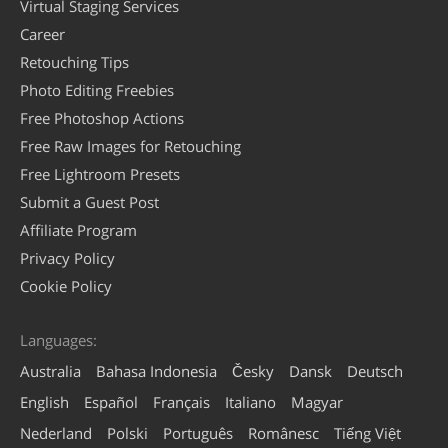
Virtual Staging Services
Career
Retouching Tips
Photo Editing Freebies
Free Photoshop Actions
Free Raw Images for Retouching
Free Lightroom Presets
Submit a Guest Post
Affiliate Program
Privacy Policy
Cookie Policy
Languages:
Australia
Bahasa Indonesia
Česky
Dansk
Deutsch
English
Español
Français
Italiano
Magyar
Nederland
Polski
Português
Românesc
Tiếng Việt