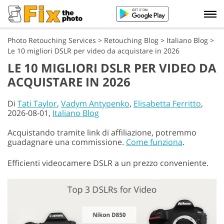
Photo Retouching Services
>
Retouching Blog
>
Italiano Blog
>
Le 10 migliori DSLR per video da acquistare in 2026
LE 10 MIGLIORI DSLR PER VIDEO DA
ACQUISTARE IN 2026
Di
Tati Taylor
,
Vadym Antypenko
,
Elisabetta Ferritto
,
2026-08-01,
Italiano Blog
Acquistando tramite link di affiliazione, potremmo
guadagnare una commissione.
Come funziona
.
Efficienti videocamere DSLR a un prezzo conveniente.