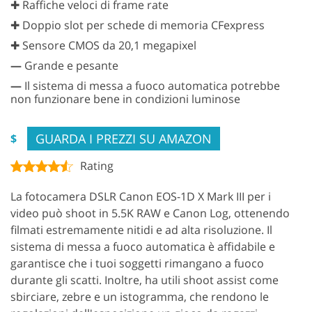
✚ Raffiche veloci di frame rate
✚ Doppio slot per schede di memoria CFexpress
✚ Sensore CMOS da 20,1 megapixel
—
Grande e pesante
—
Il sistema di messa a fuoco automatica potrebbe
non funzionare bene in condizioni luminose
GUARDA I PREZZI SU AMAZON
$
Rating
La fotocamera DSLR Canon EOS-1D X Mark III per i
video può shoot in 5.5K RAW e Canon Log, ottenendo
filmati estremamente nitidi e ad alta risoluzione. Il
sistema di messa a fuoco automatica è affidabile e
garantisce che i tuoi soggetti rimangano a fuoco
durante gli scatti. Inoltre, ha utili shoot assist come
sbirciare, zebre e un istogramma, che rendono le