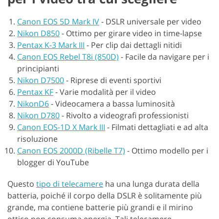
Canon EOS 5D Mark IV
-
DSLR universale per video
Nikon D850
-
Ottimo per girare video in time-lapse
Pentax K-3 Mark III
-
Per clip dai dettagli nitidi
Canon EOS Rebel T8i (850D)
-
Facile da navigare per i
principianti
Nikon D7500
-
Riprese di eventi sportivi
Pentax KF
-
Varie modalità per il video
NikonD6
-
Videocamera a bassa luminosità
Nikon D780
-
Rivolto a videografi professionisti
Canon EOS-1D X Mark III
-
Filmati dettagliati e ad alta
risoluzione
Canon EOS 2000D (Ribelle T7)
-
Ottimo modello per i
blogger di YouTube
Questo
tipo di telecamere
ha una lunga durata della
batteria, poiché il corpo della DSLR è solitamente più
grande, ma contiene batterie più grandi e il mirino
ottico non consuma energia. Tali telecamere