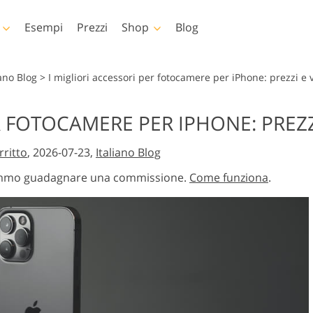
Esempi
Prezzi
Shop
Blog
shop
Templates
Video
iano Blog
>
I migliori accessori per fotocamere per iPhone: prezzi e 
shop
Modelli
LUT professionali
R FOTOCAMERE PER IPHONE: PREZZ
Servizi di fotoritocco per
Servizi di fotoritocc
shop
Modelli di marketing
Sovrapposizioni vi
rpo Servizi
bambini
immobiliare
rritto
, 2026-07-23,
Italiano Blog
 di
Biglietti di San Valentino
Inviti di nozze
otremmo guadagnare una commissione.
Come funziona
.
toshop
Invito di compleanno per
bambini
Servizi di manipolazione
gliamento IA
Servizi Foto Restaur
 di
delle immagini
s