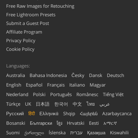
Free Raw Images for Retouching
Free Lightroom Presets
Submit a Guest Post
Affiliate Program
Privacy Policy
Cookie Policy
Languages:
Australia
Bahasa Indonesia
Česky
Dansk
Deutsch
English
Español
Français
Italiano
Magyar
Nederland
Polski
Português
Românesc
Tiếng Việt
Türkçe
UK
日本語
한국어
中文
ไทย
عربي
Русский
हिंदी
Ελληνικά
Shqip
Հայերեն
Azərbaycanca
Bosanski
Български
ខ្មែរ
Hrvatski
Eesti
አማርኛ
Suomi
ქართული
Íslenska
עברית
Қазақша
Kiswahili