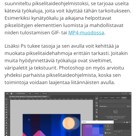
suunniteltu pikselitaideohjelmistoksi, se tarjoaa useita
käteviä työkaluja, joita voit käyttää tähän tarkoitukseen.
Esimerkiksi kynätyökalu ja aikajana helpottavat
pikselöityjen elementtien luomista ja mahdollistavat
niiden tulostamisen GIF- tai
MP4-muodossa
.
Lisäksi Ps tukee tasoja ja sen avulla voit kehittää ja
muokata pikselitaidehahmoja erittäin tarkasti. Joitakin
muita hyödynnettäviä työkaluja ovat siveltimet,
väripaletit ja tekstuurit. Photoshop on myös arvioitu
yhdeksi parhaista pikselitaideohjelmista, koska sen
toimintoja voidaan laajentaa liitännäisten avulla.