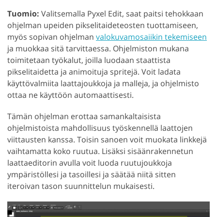
Tuomio:
Valitsemalla Pyxel Edit, saat paitsi tehokkaan
ohjelman upeiden pikselitaideteosten tuottamiseen,
myös sopivan ohjelman
valokuvamosaiikin tekemiseen
ja muokkaa sitä tarvittaessa. Ohjelmiston mukana
toimitetaan työkalut, joilla luodaan staattista
pikselitaidetta ja animoituja spritejä. Voit ladata
käyttövalmiita laattajoukkoja ja malleja, ja ohjelmisto
ottaa ne käyttöön automaattisesti.
Tämän ohjelman erottaa samankaltaisista
ohjelmistoista mahdollisuus työskennellä laattojen
viittausten kanssa. Toisin sanoen voit muokata linkkejä
vaihtamatta koko ruutua. Lisäksi sisäänrakennetun
laattaeditorin avulla voit luoda ruutujoukkoja
ympäristöllesi ja tasoillesi ja säätää niitä sitten
iteroivan tason suunnittelun mukaisesti.