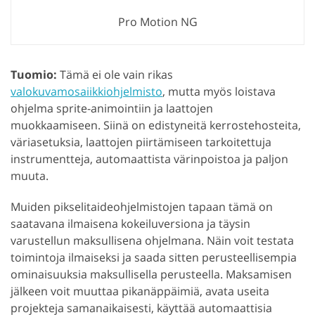
Pro Motion NG
Tuomio:
Tämä ei ole vain rikas
valokuvamosaiikkiohjelmisto
, mutta myös loistava
ohjelma sprite-animointiin ja laattojen
muokkaamiseen. Siinä on edistyneitä kerrostehosteita,
väriasetuksia, laattojen piirtämiseen tarkoitettuja
instrumentteja, automaattista värinpoistoa ja paljon
muuta.
Muiden pikselitaideohjelmistojen tapaan tämä on
saatavana ilmaisena kokeiluversiona ja täysin
varustellun maksullisena ohjelmana. Näin voit testata
toimintoja ilmaiseksi ja saada sitten perusteellisempia
ominaisuuksia maksullisella perusteella. Maksamisen
jälkeen voit muuttaa pikanäppäimiä, avata useita
projekteja samanaikaisesti, käyttää automaattisia