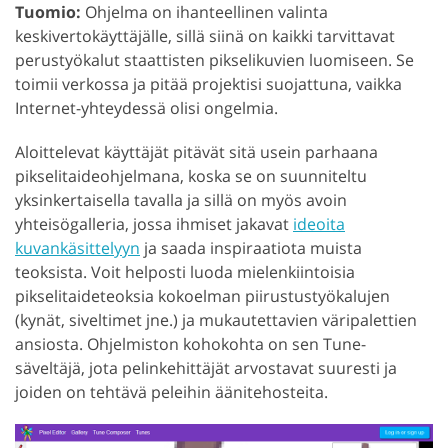
Tuomio:
Ohjelma on ihanteellinen valinta
keskivertokäyttäjälle, sillä siinä on kaikki tarvittavat
perustyökalut staattisten pikselikuvien luomiseen. Se
toimii verkossa ja pitää projektisi suojattuna, vaikka
Internet-yhteydessä olisi ongelmia.
Aloittelevat käyttäjät pitävät sitä usein parhaana
pikselitaideohjelmana, koska se on suunniteltu
yksinkertaisella tavalla ja sillä on myös avoin
yhteisögalleria, jossa ihmiset jakavat
ideoita
kuvankäsittelyyn
ja saada inspiraatiota muista
teoksista. Voit helposti luoda mielenkiintoisia
pikselitaideteoksia kokoelman piirustustyökalujen
(kynät, siveltimet jne.) ja mukautettavien väripalettien
ansiosta. Ohjelmiston kohokohta on sen Tune-
säveltäjä, jota pelinkehittäjät arvostavat suuresti ja
joiden on tehtävä peleihin äänitehosteita.