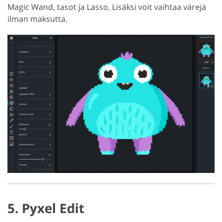
Magic Wand, tasot ja Lasso. Lisäksi voit vaihtaa värejä
ilman maksutta.
5. Pyxel Edit