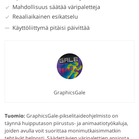
Mahdollisuus säätää väripaletteja
Reaaliaikainen esikatselu
Käyttöliittymä pitäisi päivittää
GraphicsGale
Tuomio:
GraphicsGale-pikselitaideohjelmisto on
täynnä huipputason piirustus- ja animaatiotyökaluja,
joiden avulla voit suorittaa monimutkaisimmatkin
tehtävät helposti. Säädettävien väripalettien ansiosta