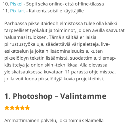
Piskel
-
Sopii sekä online- että offline-tilassa
Pixilart
-
Kaikentasoisille käyttäjille
Parhaassa pikselitaideohjelmistossa tulee olla kaikki
tarpeelliset työkalut ja toiminnot, joiden avulla saavutat
haluamasi tuloksen. Tämä sisältää erilaisia
piirustustyökaluja, säädettäviä väripaletteja, live-
esikatselun ja joitain lisäominaisuuksia, kuten
pikselöidyn tekstin lisäämistä, suodattimia, tilemap-
käsittelyä ja onion skin -tekniikkaa. Alla olevassa
yleiskatsauksessa kuvataan 11 parasta ohjelmistoa,
joilla voit luoda pikselöityjä kuvia projekteihisi.
1. Photoshop – Valintamme
Ammattimainen palvelu, joka toimii selaimella