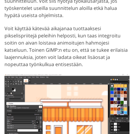
suunnitteluun. Voit siis hyötyä työkalusarjasta, jos
työskentelet useilla suunnittelun aloilla etkä halua
hypätä useista ohjelmista.
Voit käyttää kätevää aikajanaa tuottaaksesi
pikselispriitejä peleihin helposti, kun taas integroitu
soitin on aivan loistava animoitujen hahmojesi
katseluun. Toinen GIMP:n etu on, että se tukee erilaisia
laajennuksia, joten voit ladata oikeat lisäosat ja
nopeuttaa työnkulkua entisestään.