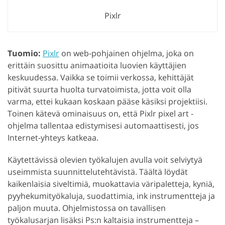
Pixlr
Tuomio:
Pixlr
on web-pohjainen ohjelma, joka on
erittäin suosittu animaatioita luovien käyttäjien
keskuudessa. Vaikka se toimii verkossa, kehittäjät
pitivät suurta huolta turvatoimista, jotta voit olla
varma, ettei kukaan koskaan pääse käsiksi projektiisi.
Toinen kätevä ominaisuus on, että Pixlr pixel art -
ohjelma tallentaa edistymisesi automaattisesti, jos
Internet-yhteys katkeaa.
Käytettävissä olevien työkalujen avulla voit selviytyä
useimmista suunnittelutehtävistä. Täältä löydät
kaikenlaisia siveltimiä, muokattavia väripaletteja, kyniä,
pyyhekumityökaluja, suodattimia, ink instrumentteja ja
paljon muuta. Ohjelmistossa on tavallisen
työkalusarjan lisäksi Ps:n kaltaisia instrumentteja –