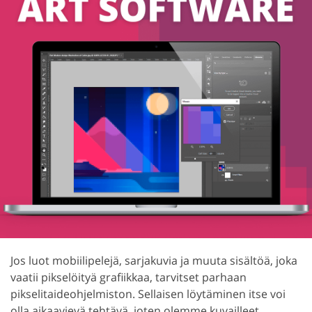
Jos luot mobiilipelejä, sarjakuvia ja muuta sisältöä, joka
vaatii pikselöityä grafiikkaa, tarvitset parhaan
pikselitaideohjelmiston. Sellaisen löytäminen itse voi
olla aikaavievä tehtävä, joten olemme kuvailleet