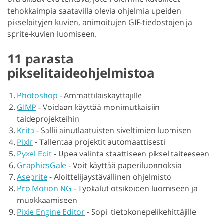
tehokkaimpia saatavilla olevia ohjelmia upeiden
pikselöityjen kuvien, animoitujen GIF-tiedostojen ja
sprite-kuvien luomiseen.
11 parasta
pikselitaideohjelmistoa
Photoshop
-
Ammattilaiskäyttäjille
GIMP
-
Voidaan käyttää monimutkaisiin
taideprojekteihin
Krita
-
Sallii ainutlaatuisten siveltimien luomisen
Pixlr
-
Tallentaa projektit automaattisesti
Pyxel Edit
-
Upea valinta staattiseen pikselitaiteeseen
GraphicsGale
-
Voit käyttää paperiluonnoksia
Aseprite
-
Aloittelijaystävällinen ohjelmisto
Pro Motion NG
-
Työkalut otsikoiden luomiseen ja
muokkaamiseen
Pixie Engine Editor
-
Sopii tietokonepelikehittäjille