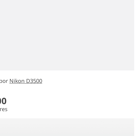
 por
Nikon D3500
00
res