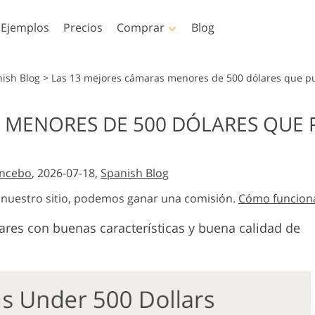
Ejemplos
Precios
Comprar
Blog
hop
Templates
Video
nish Blog
>
Las 13 mejores cámaras menores de 500 dólares que p
oshop
Plantillas
LUT profesionales
S MENORES DE 500 DÓLARES QUE
Servicios de retoque
Servicios de edición de
oshop
Plantillas de marketing
Superposiciones de v
 Servicios
fotográfico de bebés
fotos inmobiliarias
de
Tarjetas de San Valentín
ncebo
, 2026-07-18,
Spanish Blog
Invitaciones de boda
oshop
Invitación de cumpleaños
n nuestro sitio, podemos ganar una comisión.
Cómo funcion
cciones
infantil
es con buenas características y buena calidad de
os por IA
Servicios de manipulación
Servicios de restauració
e vestir
de imágenes
de fotografías
as