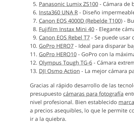
Panasonic Lumix ZS100
-
Cámara de bo
Insta360 UNA R
-
Diseño impermeabl
Canon EOS 4000D (Rebelde T100)
-
Bu
Fujifilm Instax Mini 40
-
Elegante cáma
Canon EOS Rebel T7
-
Se puede usar
GoPro HERO7
-
Ideal para disparar ba
GoPro HERO10
-
GoPro con la máxima
Olympus Tough TG-6
-
Cámara extre
DJI Osmo Action
-
La mejor cámara pa
Gracias al rápido desarrollo de las tecno
presupuesto
cámaras para fotografía
entu
nivel profesional. Bien establecido
marca
a precios asequibles, lo que le permite
ir a la quiebra.