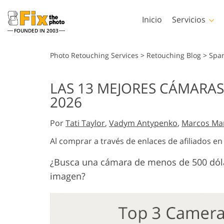
Inicio
Servicios
FOUNDED IN 2003
Lightroom
Photos
Photo Retouching Services
>
Retouching Blog
>
Spa
Preestablecidos de
Acciones de Phot
LAS 13 MEJORES CÁMARA
Lightroom
Servicios de retoque en la
Pinceles de Phot
2026
Retoque Corporal
cabeza
Colecciones completas
Superposiciones 
de preajustes LR
Photoshop
Por
Tati Taylor
,
Vadym Antypenko
,
Marcos Ma
Ajustes preestablecidos
Texturas de Phot
de mejor oferta
Al comprar a través de enlaces de afiliados e
Acciones Ps Cole
Colección móvil
completas
¿Busca una cámara de menos de 500 dólar
Servicios de Edición de
Modelos generad
Ps superpone
Fotos de Bodas
para prendas d
imagen?
colecciones enter