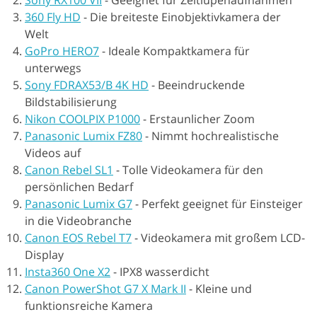
360 Fly HD
-
Die breiteste Einobjektivkamera der
Welt
GoPro HERO7
-
Ideale Kompaktkamera für
unterwegs
Sony FDRAX53/B 4K HD
-
Beeindruckende
Bildstabilisierung
Nikon COOLPIX P1000
-
Erstaunlicher Zoom
Panasonic Lumix FZ80
-
Nimmt hochrealistische
Videos auf
Canon Rebel SL1
-
Tolle Videokamera für den
persönlichen Bedarf
Panasonic Lumix G7
-
Perfekt geeignet für Einsteiger
in die Videobranche
Canon EOS Rebel T7
-
Videokamera mit großem LCD-
Display
Insta360 One X2
-
IPX8 wasserdicht
Canon PowerShot G7 X Mark II
-
Kleine und
funktionsreiche Kamera