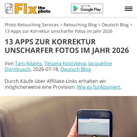
Photo Retouching Services
>
Retouching Blog
>
Deutsch Blog
>
13 Apps zur Korrektur unscharfer Fotos im Jahr 2026
13 APPS ZUR KORREKTUR
UNSCHARFER FOTOS IM JAHR 2026
Von
Tani Adams
,
Tetiana Kostylieva
,
Jacqueline
Dornbusch
, 2026-07-18,
Deutsch Blog
Durch Käufe über Affiliate-Links erhalten wir
möglicherweise eine Provision.
Wie es funktioniert
.