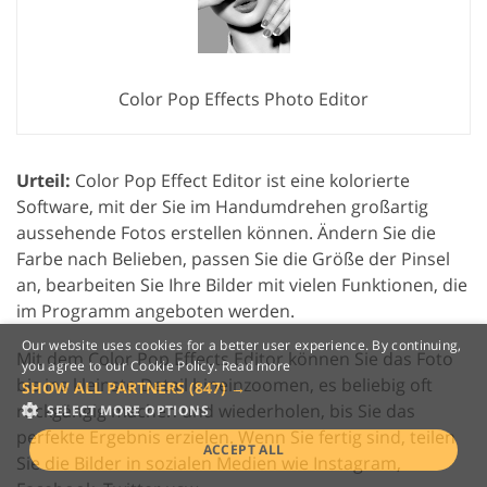
Color Pop Effects Photo Editor
Urteil:
Color Pop Effect Editor ist eine kolorierte
Software, mit der Sie im Handumdrehen großartig
aussehende Fotos erstellen können. Ändern Sie die
Farbe nach Belieben, passen Sie die Größe der Pinsel
an, bearbeiten Sie Ihre Bilder mit vielen Funktionen, die
im Programm angeboten werden.
Our website uses cookies for a better user experience. By continuing,
Mit dem Color Pop Effects Editor können Sie das Foto
you agree to our Cookie Policy.
Read more
bis ins kleinste Detail hineinzoomen, es beliebig oft
SHOW ALL PARTNERS
(847) →
rückgängig machen und wiederholen, bis Sie das
SELECT MORE OPTIONS
perfekte Ergebnis erzielen. Wenn Sie fertig sind, teilen
ACCEPT ALL
Sie die Bilder in sozialen Medien wie Instagram,