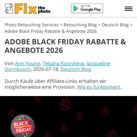
Photo Retouching Services
>
Retouching Blog
>
Deutsch Blog
>
Adobe Black Friday Rabatte & Angebote 2026
ADOBE BLACK FRIDAY RABATTE &
ANGEBOTE 2026
Von
Ann Young
,
Tetiana Kostylieva
,
Jacqueline
Dornbusch
, 2026-07-18,
Deutsch Blog
Durch Käufe über Affiliate-Links erhalten wir
möglicherweise eine Provision.
Wie es funktioniert
.