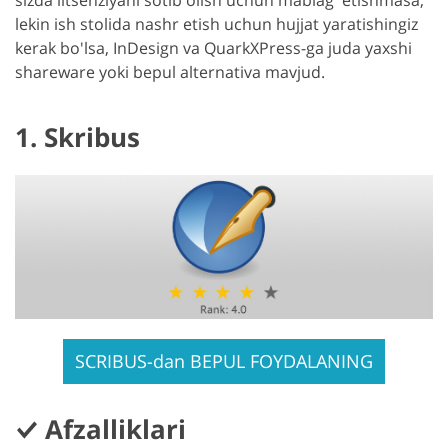
sizda litsenziyani sotib olish uchun mablag 'etishmasa,
lekin ish stolida nashr etish uchun hujjat yaratishingiz
kerak bo'lsa, InDesign va QuarkXPress-ga juda yaxshi
shareware yoki bepul alternativa mavjud.
1. Skribus
SCRIBUS-dan BEPUL FOYDALANING
Afzalliklari