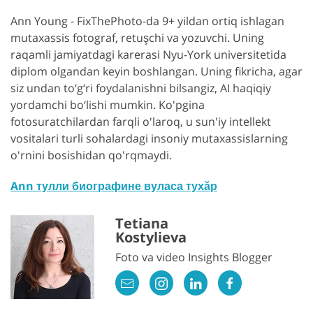
Ann Young - FixThePhoto-da 9+ yildan ortiq ishlagan
mutaxassis fotograf, retuşchi va yozuvchi. Uning
raqamli jamiyatdagi karerasi Nyu-York universitetida
diplom olgandan keyin boshlangan. Uning fikricha, agar
siz undan to‘g‘ri foydalanishni bilsangiz, AI haqiqiy
yordamchi bo‘lishi mumkin. Ko'pgina
fotosuratchilardan farqli o'laroq, u sun'iy intellekt
vositalari turli sohalardagi insoniy mutaxassislarning
o'rnini bosishidan qo'rqmaydi.
Ann тулли биографине вуласа тухӑр
Tetiana
Kostylieva
Foto va video Insights Blogger