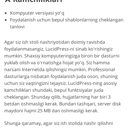
Kompyuter versiyasi yo'q
Foydalanish uchun bepul shablonlarning cheklangan
tanlovi
Agar siz ish stoli nashriyotidan doimiy ravishda
foydalanmasangiz, LucidPress-ni sinab ko'rishingiz
mumkin. Shaxsiy kompyuteringizga biron bir dasturni
yuklab olish va o'rnatishga hojat yo'q. Siz hamma
GET 50% OFF CREATIVE CLOUD
narsani Internetda qilishingiz mumkin. Professional
dasturlarga nisbatan foydalanish juda oson, shuning
uchun siz vaqtingizni tejaysiz. LucidPress-ning asosiy
kamchiliklari shundaki, bepul funktsiyalar juda
cheklangan. Shunday qilib, hujjatlarning har biri 3
betdan oshmasligi kerak. Bundan tashqari, server disk
maydoni hajmi 25 MB dan oshmasligi kerak.
Shunga qaramay, agar siz ish stolida nashr qilishni