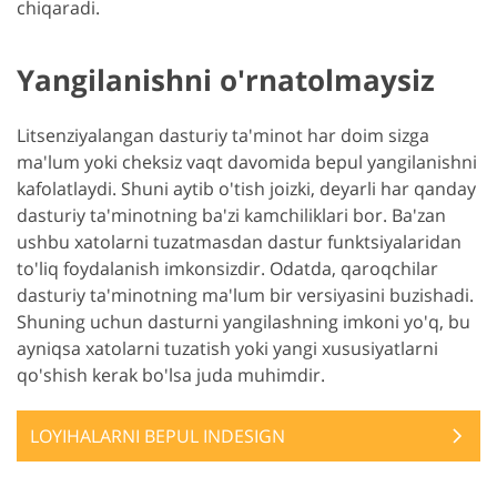
chiqaradi.
Yangilanishni o'rnatolmaysiz
Litsenziyalangan dasturiy ta'minot har doim sizga
ma'lum yoki cheksiz vaqt davomida bepul yangilanishni
kafolatlaydi. Shuni aytib o'tish joizki, deyarli har qanday
dasturiy ta'minotning ba'zi kamchiliklari bor. Ba'zan
ushbu xatolarni tuzatmasdan dastur funktsiyalaridan
to'liq foydalanish imkonsizdir. Odatda, qaroqchilar
dasturiy ta'minotning ma'lum bir versiyasini buzishadi.
Shuning uchun dasturni yangilashning imkoni yo'q, bu
ayniqsa xatolarni tuzatish yoki yangi xususiyatlarni
qo'shish kerak bo'lsa juda muhimdir.
LOYIHALARNI BEPUL INDESIGN