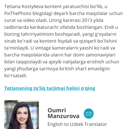
Tetiana Kostylieva kontent yaratuvchisi boʻlib, u
FixThePhoto blogidagi deyarli barcha maqolalar uchun
surat va video oladi. Uning karerasi 2013 yilda
tadbirlarda karikaturachi sifatida boshlangan. Endi u
bizning tahririyatimizni boshqaradi, yangi g'oyalarni
sinab ko'radi va kontent foydali va qiziqarli bo'lishini
ta'minlaydi. U vintage kameralarni yaxshi ko'radi va
barcha maqolalarida ularni har doim zamonaviylari
bilan taqqoslaydi va ajoyib natijalarga erishish uchun
yangi jihozlarga sarmoya kiritish shart emasligini
ko'rsatadi.
Tetiananing to'liq tarjimai holini o'qing
Oumri
Manzurova
English to Uzbek Translator