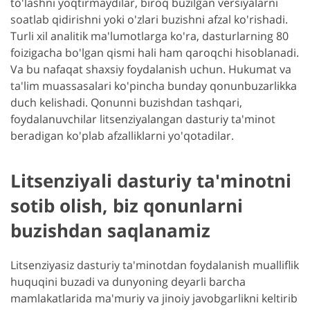
to'lashni yoqtirmaydilar, biroq buzilgan versiyalarni
soatlab qidirishni yoki o'zlari buzishni afzal ko'rishadi.
Turli xil analitik ma'lumotlarga ko'ra, dasturlarning 80
foizigacha bo'lgan qismi hali ham qaroqchi hisoblanadi.
Va bu nafaqat shaxsiy foydalanish uchun. Hukumat va
ta'lim muassasalari ko'pincha bunday qonunbuzarlikka
duch kelishadi. Qonunni buzishdan tashqari,
foydalanuvchilar litsenziyalangan dasturiy ta'minot
beradigan ko'plab afzalliklarni yo'qotadilar.
Litsenziyali dasturiy ta'minotni
sotib olish, biz qonunlarni
buzishdan saqlanamiz
Litsenziyasiz dasturiy ta'minotdan foydalanish mualliflik
huquqini buzadi va dunyoning deyarli barcha
mamlakatlarida ma'muriy va jinoiy javobgarlikni keltirib