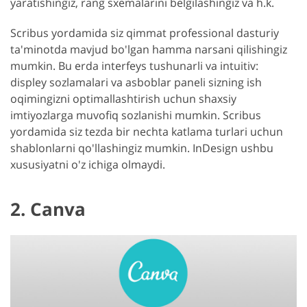
yaratishingiz, rang sxemalarini belgilashingiz va h.k.
Scribus yordamida siz qimmat professional dasturiy
ta'minotda mavjud bo'lgan hamma narsani qilishingiz
mumkin. Bu erda interfeys tushunarli va intuitiv:
displey sozlamalari va asboblar paneli sizning ish
oqimingizni optimallashtirish uchun shaxsiy
imtiyozlarga muvofiq sozlanishi mumkin. Scribus
yordamida siz tezda bir nechta katlama turlari uchun
shablonlarni qo'llashingiz mumkin. InDesign ushbu
xususiyatni o'z ichiga olmaydi.
2. Canva