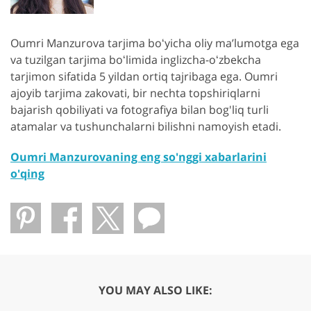
Oumri Manzurova tarjima boʻyicha oliy maʼlumotga ega
va tuzilgan tarjima boʻlimida inglizcha-oʻzbekcha
tarjimon sifatida 5 yildan ortiq tajribaga ega. Oumri
ajoyib tarjima zakovati, bir nechta topshiriqlarni
bajarish qobiliyati va fotografiya bilan bog'liq turli
atamalar va tushunchalarni bilishni namoyish etadi.
Oumri Manzurovaning eng so'nggi xabarlarini
o'qing
YOU MAY ALSO LIKE: