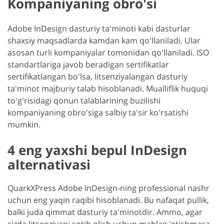
Kompaniyaning obro'si
Adobe InDesign dasturiy ta'minoti kabi dasturlar
shaxsiy maqsadlarda kamdan kam qo'llaniladi. Ular
asosan turli kompaniyalar tomonidan qo'llaniladi. ISO
standartlariga javob beradigan sertifikatlar
sertifikatlangan bo'lsa, litsenziyalangan dasturiy
ta'minot majburiy talab hisoblanadi. Mualliflik huquqi
to'g'risidagi qonun talablarining buzilishi
kompaniyaning obro'siga salbiy ta'sir ko'rsatishi
mumkin.
4 eng yaxshi bepul InDesign
alternativasi
QuarkXPress Adobe InDesign-ning professional nashr
uchun eng yaqin raqibi hisoblanadi. Bu nafaqat pullik,
balki juda qimmat dasturiy ta'minotdir. Ammo, agar