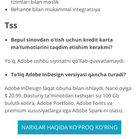
tizimlari bilan moslik
Behance bilan mukammal integratsiya
Tss
Bepul sinovdan o'tish uchun kredit karta
ma'lumotlarini taqdim etishim kerakmi?
Yo'q, Adobe ushbu siyosatni qo'llab-quvvatlamaydi.
To'liq Adobe InDesign versiyasi qancha turadi?
Adobe InDesign faqat obuna bilan ishlaydi. Narxi oyiga
$ 20.99. Dasturiy ta'minotdan tashqari siz 100 Gb
bulutli xotira, Adobe Portfolio, Adobe Fonts va
premium xususiyatlarga ega Adobe Spark-ni olasiz.
NARXLAR HAQIDA KO'PROQ KO'RING