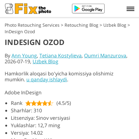
Photo Retouching Services
>
Retouching Blog
>
Uzbek Blog
>
InDesign Ozod
INDESIGN OZOD
By
Ann Young
,
Tetiana Kostylieva
,
Oumri Manzurova
,
2026-07-19,
Uzbek Blog
Hamkorlik aloqasi bo'yicha komissiya olishimiz
mumkin.
u qanday ishlaydi
.
Adobe InDesign
Rank
(4.5/5)
Sharhlar: 310
Litsenziya: Sinov versiyasi
Yuklashlar: 12,7 ming
Versiya: 14.02