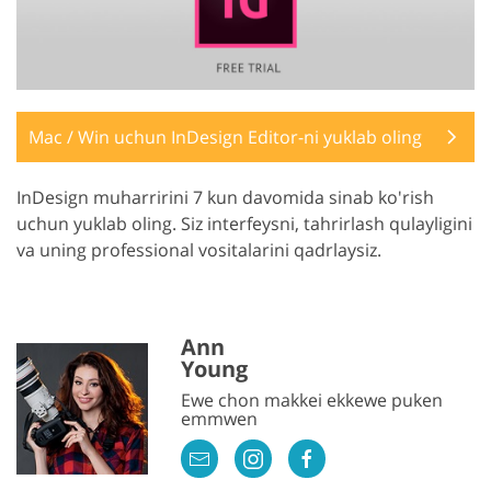
Mac / Win uchun InDesign Editor-ni yuklab oling
InDesign muharririni 7 kun davomida sinab ko'rish
uchun yuklab oling. Siz interfeysni, tahrirlash qulayligini
va uning professional vositalarini qadrlaysiz.
Ann
Young
Ewe chon makkei ekkewe puken
emmwen