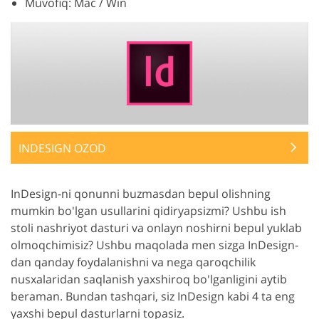
Muvofiq: Mac / Win
INDESIGN OZOD
InDesign-ni qonunni buzmasdan bepul olishning
mumkin bo'lgan usullarini qidiryapsizmi? Ushbu ish
stoli nashriyot dasturi va onlayn noshirni bepul yuklab
olmoqchimisiz? Ushbu maqolada men sizga InDesign-
dan qanday foydalanishni va nega qaroqchilik
nusxalaridan saqlanish yaxshiroq bo'lganligini aytib
beraman. Bundan tashqari, siz InDesign kabi 4 ta eng
yaxshi bepul dasturlarni topasiz.