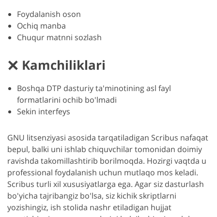
Foydalanish oson
Ochiq manba
Chuqur matnni sozlash
Kamchiliklari
Boshqa DTP dasturiy ta'minotining asl fayl
formatlarini ochib bo'lmadi
Sekin interfeys
GNU litsenziyasi asosida tarqatiladigan Scribus nafaqat
bepul, balki uni ishlab chiquvchilar tomonidan doimiy
ravishda takomillashtirib borilmoqda. Hozirgi vaqtda u
professional foydalanish uchun mutlaqo mos keladi.
Scribus turli xil xususiyatlarga ega. Agar siz dasturlash
bo'yicha tajribangiz bo'lsa, siz kichik skriptlarni
yozishingiz, ish stolida nashr etiladigan hujjat