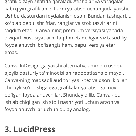
grafik dizayn sifatida qaraladi. Afishalar va varaqalar
kabi qiyin grafik ob'ektlarni yaratish uchun juda yaxshi.
Ushbu dasturdan foydalanish oson. Bundan tashqari, u
ko'plab bepul shriftlar, ranglar va stok tasvirlarini
taqdim etadi. Canva-ning premium versiyasi yanada
qiziqarli xususiyatlarni taqdim etadi. Agar siz tasodifiy
foydalanuvchi bo'lsangiz ham, bepul versiya etarli
emas.
Canva InDesign-ga yaxshi alternativ, ammo u ushbu
ajoyib dasturiy ta'minot bilan raqobatlasha olmaydi.
Canva-ning maqsadli auditoriyasi - tez va osonlik bilan
chiroyli ko'rinishga ega grafikalar yaratishga moyil
bo'lgan foydalanuvchilar. Shunday qilib, Canva - bu
ishlab chiqilgan ish stoli nashriyoti uchun arzon va
foydalanuvchilar uchun qulay analog.
3. LucidPress