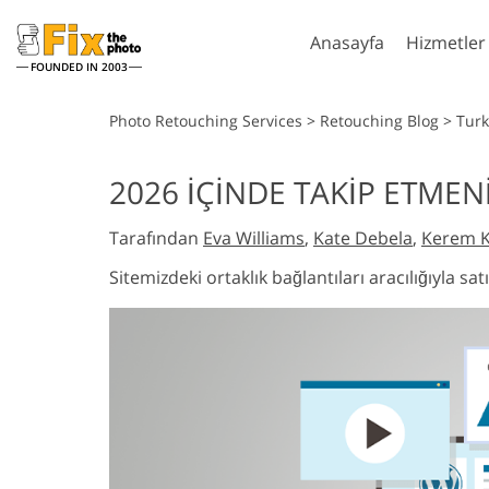
Anasayfa
Hizmetler
FOUNDED IN 2003
Lightroom
Phot
Photo Retouching Services
>
Retouching Blog
>
Turk
Lightroom Ön Ayarları
Photoshop Eyl
2026 İÇINDE TAKIP ETME
Vücut R
Tüm LR Hazır Ayar
Photoshop Fırç
Headshot Rötuş Hizmetleri
Hizme
Koleksiyonları
Tarafından
Eva Williams
,
Kate Debela
,
Kerem K
Photoshop Ka
En İyi Anlaşma Ön
Photoshop Dok
Sitemizdeki ortaklık bağlantıları aracılığıyla s
Ayarları
Ps Actions Tü
Mobil Koleksiyon
Koleksiyonlar
Ps Bindirmele
Giysiler içi
Düğün Fotoğraf Düzenleme
Tarafından 
Koleksiyonlar
Hizmetleri
Mode