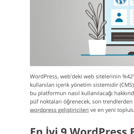
Ürün Rötuş Hizmetleri
Mücevher Röt
WordPress, web'deki web sitelerinin %42's
kullanılan içerik yönetim sistemidir (CMS
bu platformun nasıl kullanılacağı hakkında 
püf noktaları öğrenecek, son trendlerden 
wordpress geliştiricileri
ve en yeni toplul
En İyi 9 WordPress 