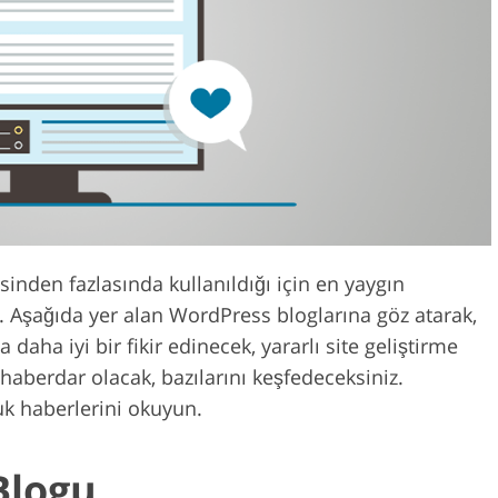
Video Düzenlem
uş Hizmetleri
AI Eğitim Verileri
Hizmetleri
inden fazlasında kullanıldığı için en yaygın
). Aşağıda yer alan WordPress bloglarına göz atarak,
daha iyi bir fikir edinecek, yararlı site geliştirme
haberdar olacak, bazılarını keşfedeceksiniz.
uk haberlerini okuyun.
Blogu