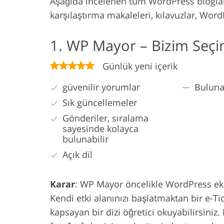
Aşağıda incelenen tüm WordPress blogları,
karşılaştırma makaleleri, kılavuzlar, WordP
1. WP Mayor – Bizim Seçi
Günlük yeni içerik
güvenilir yorumlar
Bulun
Sık güncellemeler
Gönderiler, sıralama
sayesinde kolayca
bulunabilir
Açık dil
Karar
: WP Mayor öncelikle WordPress eklen
Kendi etki alanınızı başlatmaktan bir e-
kapsayan bir dizi öğretici okuyabilirsiniz. 