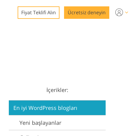
Fiyat Teklifi Alın
Ücretsiz deneyin
nleme
mları
İçerikler:
on
En iyi WordPress blogları
Yeni başlayanlar