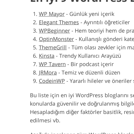
WP Mayor
-
Günlük yeni içerik
Elegant Themes
-
Ayrıntılı öğreticiler
WPBeginner
-
Hem teoriyi hem de pra
OptinMonster
-
Kullanışlı gönderi ka
ThemeGrill
-
Tüm olası zevkler için m
Kinsta
-
Trendy Kullanıcı Arayüzü
WP Tavern
-
Bir podcast içerir
JRMora
-
Temiz ve düzenli düzen
CodeinWP
-
Yararlı hileler ve öneriler
Bu liste için en iyi WordPress bloglarını 
konularda güvenilir ve doğrulanmış bilgil
Hesapladığım diğer faktörler basitlik, resi
edilmesi vb.