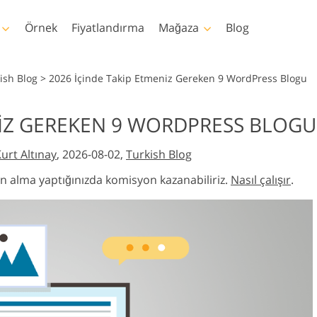
Örnek
Fiyatlandırma
Mağaza
Blog
oshop
Templates
Video
ish Blog
>
2026 İçinde Takip Etmeniz Gereken 9 WordPress Blogu
emleri
Şablonlar
Profesyonel LUT
NIZ GEREKEN 9 WORDPRESS BLOGU
ötuşlama
Bebek Fotoğraf Rötuş
Emlak Fotoğraf Düze
aları
Pazarlama şablonları
Video Yer Paylaşı
tleri
Hizmetleri
Hizmetleri
urt Altınay
, 2026-08-02,
Turkish Blog
plamaları
Sevgililer Günü Kartları
uları
Düğün davetiyeleri
atın alma yaptığınızda komisyon kazanabiliriz.
Nasıl çalışır
.
m
Çocukların doğum günü
davetiyesi
ri Tüm
n Yapay Zeka
İmaj Manipülasyon
Fotoğraf Restorasy
Oluşturulan
Hizmetleri
Hizmetleri
ller