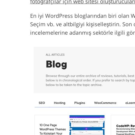
fotoğrafçılar için web sitesi oluşturucular
En iyi WordPress bloglarından biri olan 
Seçim vb. ve altbilgiyi kişiselleştirin. So
incelemelerine adanmış sektörle ilgili gönd