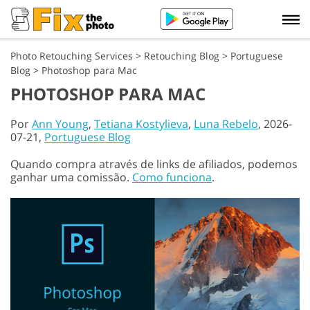
Photo Retouching Services
>
Retouching Blog
>
Portuguese
Blog
>
Photoshop para Mac
PHOTOSHOP PARA MAC
Por
Ann Young
,
Tetiana Kostylieva
,
Luna Rebelo
, 2026-
07-21,
Portuguese Blog
Quando compra através de links de afiliados, podemos
ganhar uma comissão.
Como funciona
.