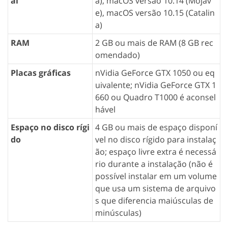
al
a), macOS versão 10.14 (Mojav
e), macOS versão 10.15 (Catalin
a)
RAM
2 GB ou mais de RAM (8 GB rec
omendado)
Placas gráficas
nVidia GeForce GTX 1050 ou eq
uivalente; nVidia GeForce GTX 1
660 ou Quadro T1000 é aconsel
hável
Espaço no disco rígi
4 GB ou mais de espaço disponí
do
vel no disco rígido para instalaç
ão; espaço livre extra é necessá
rio durante a instalação (não é
possível instalar em um volume
que usa um sistema de arquivo
s que diferencia maiúsculas de
minúsculas)