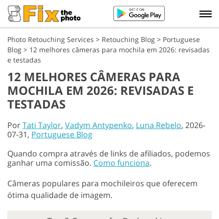
Photo Retouching Services
>
Retouching Blog
>
Portuguese
Blog
>
12 melhores câmeras para mochila em 2026: revisadas
e testadas
12 MELHORES CÂMERAS PARA
MOCHILA EM 2026: REVISADAS E
TESTADAS
Por
Tati Taylor
,
Vadym Antypenko
,
Luna Rebelo
, 2026-
07-31,
Portuguese Blog
Quando compra através de links de afiliados, podemos
ganhar uma comissão.
Como funciona
.
Câmeras populares para mochileiros que oferecem
ótima qualidade de imagem.