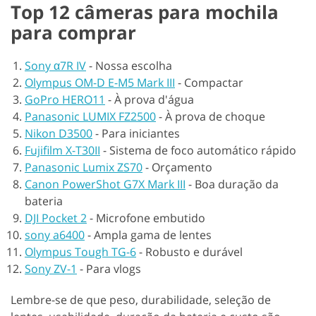
Top 12 câmeras para mochila
para comprar
Sony α7R IV
-
Nossa escolha
Olympus OM-D E-M5 Mark III
-
Compactar
GoPro HERO11
-
À prova d'água
Panasonic LUMIX FZ2500
-
À prova de choque
Nikon D3500
-
Para iniciantes
Fujifilm X-T30II
-
Sistema de foco automático rápido
Panasonic Lumix ZS70
-
Orçamento
Canon PowerShot G7X Mark III
-
Boa duração da
bateria
DJI Pocket 2
-
Microfone embutido
sony a6400
-
Ampla gama de lentes
Olympus Tough TG-6
-
Robusto e durável
Sony ZV-1
-
Para vlogs
Lembre-se de que peso, durabilidade, seleção de