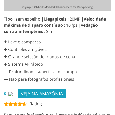
Tipo
: sem espelho |
Megapixels
: 20MP |
Velocidade
máxima de disparo contínuo
: 10 fps |
vedação
contra intempéries
: Sim
✚ Leve e compacto
✚ Controles amigáveis
✚ Grande seleção de modos de cena
✚ Sistema AF rápido
—
Profundidade superficial de campo
—
Não para fotógrafos profissionais
VEJA NA AMAZÔNIA
$
Rating