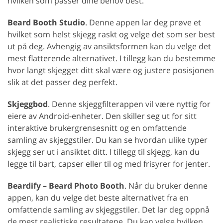
hvilken som passer dine behov best.
Beard Booth Studio
. Denne appen lar deg prøve et
hvilket som helst skjegg raskt og velge det som ser best
ut på deg. Avhengig av ansiktsformen kan du velge det
mest flatterende alternativet. I tillegg kan du bestemme
hvor langt skjegget ditt skal være og justere posisjonen
slik at det passer deg perfekt.
Skjeggbod
. Denne skjeggfilterappen vil være nyttig for
eiere av Android-enheter. Den skiller seg ut for sitt
interaktive brukergrensesnitt og en omfattende
samling av skjeggstiler. Du kan se hvordan ulike typer
skjegg ser ut i ansiktet ditt. I tillegg til skjegg, kan du
legge til bart, capser eller til og med frisyrer for jenter.
Beardify – Beard Photo Booth
. Når du bruker denne
appen, kan du velge det beste alternativet fra en
omfattende samling av skjeggstiler. Det lar deg oppnå
de mest realistiske resultatene. Du kan velge hvilken