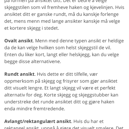
på formen på ansiktet ditt. Det er bedre å velge
skjeggstilen som vil fremheve haken og kjevelinjen. Hvis
ansiktet ditt er ganske rundt, må du kanskje forlenge
det, mens menn med lange ansikter kanskje må velge
et kortere skjegg i stedet.
Ovalt ansikt
. Menn med denne typen ansikt er heldige
da de kan velge hvilken som helst skjeggstil de vil.
Enten du liker kort, langt eller helskjegg, kan du velge
begge disse alternativene.
Rundt ansikt
. Hvis dette er ditt tilfelle, vær
oppmerksom på skjegg og frisyrer som gjør ansiktet
ditt visuelt lengre. Et langt skjegg vil være et perfekt
alternativ for deg. Korte skjegg og skjeggstubber kan
understreke det runde ansiktet ditt og gjøre haken
enda mindre fremtredende.
Avlangt/rektangulært ansikt
. Hvis du har et
rektangel ansikt, unngå å gjøre det visuelt smalere. Det