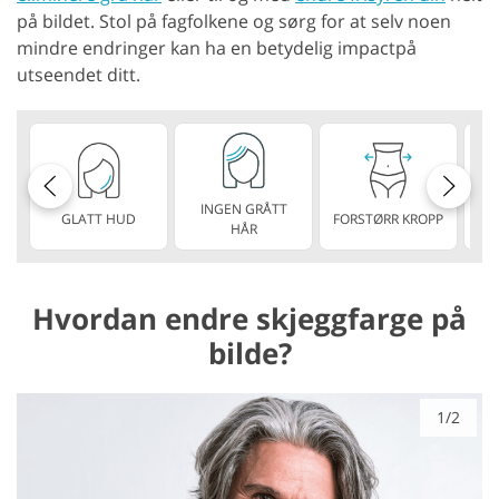
på bildet. Stol på fagfolkene og sørg for at selv noen
mindre endringer kan ha en betydelig impactpå
utseendet ditt.
INGEN GRÅTT
GLATT HUD
FORSTØRR KROPP
TY
HÅR
Hvordan endre skjeggfarge på
bilde?
1/2