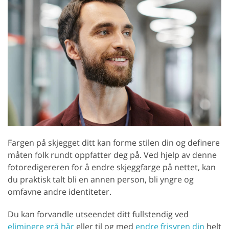
Fargen på skjegget ditt kan forme stilen din og definere
måten folk rundt oppfatter deg på. Ved hjelp av denne
fotoredigereren for å endre skjeggfarge på nettet, kan
du praktisk talt bli en annen person, bli yngre og
omfavne andre identiteter.
Du kan forvandle utseendet ditt fullstendig ved
eliminere grå hår
eller til og med
endre frisyren din
helt