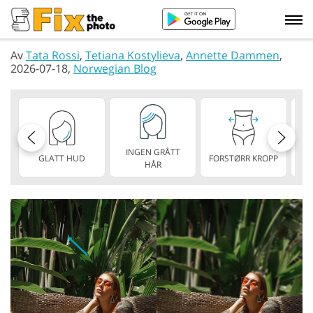
Av
Tata Rossi
,
Tetiana Kostylieva
,
Annette Dammen
,
2026-07-18,
Norwegian Blog
INGEN GRÅTT
GLATT HUD
FORSTØRR KROPP
TY
HÅR