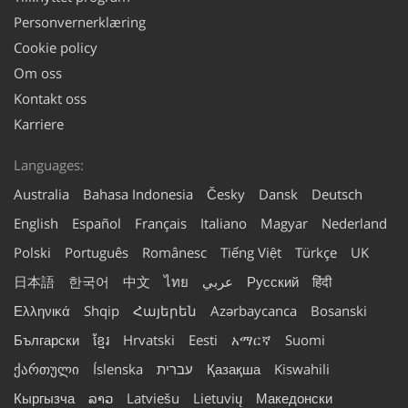
Personvernerklæring
Cookie policy
Om oss
Kontakt oss
Karriere
Languages:
Australia
Bahasa Indonesia
Česky
Dansk
Deutsch
English
Español
Français
Italiano
Magyar
Nederland
Polski
Português
Românesc
Tiếng Việt
Türkçe
UK
日本語
한국어
中文
ไทย
عربي
Русский
हिंदी
Ελληνικά
Shqip
Հայերեն
Azərbaycanca
Bosanski
Български
ខ្មែរ
Hrvatski
Eesti
አማርኛ
Suomi
ქართული
Íslenska
עברית
Қазақша
Kiswahili
Кыргызча
ລາວ
Latviešu
Lietuvių
Македонски