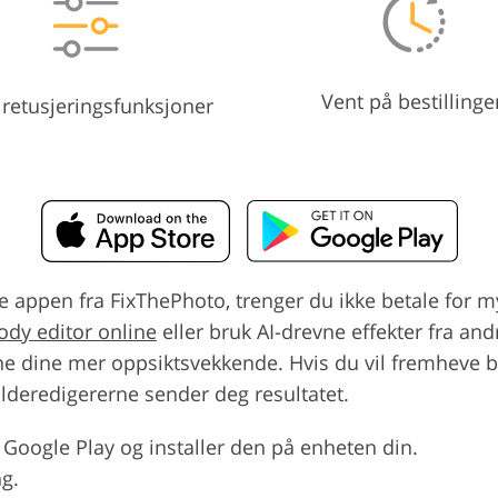
Vent på bestillinge
 retusjeringsfunksjoner
appen fra FixThePhoto, trenger du ikke betale for m
ody editor online
eller bruk AI-drevne effekter fra an
e dine mer oppsiktsvekkende. Hvis du vil fremheve byt
bilderedigererne sender deg resultatet.
 Google Play og installer den på enheten din.
ng.