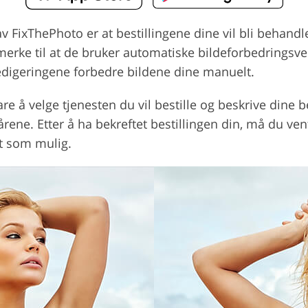
 FixThePhoto er at bestillingene dine vil bli behandl
merke til at de bruker automatiske bildeforbedringsver
-redigeringene forbedre bildene dine manuelt.
are å velge tjenesten du vil bestille og beskrive dine
rene. Etter å ha bekreftet bestillingen din, må du ven
rt som mulig.