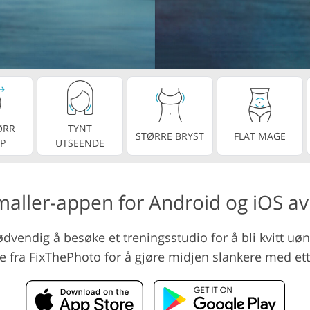
Videoredigering
ring av smykkefoto
AI-treningsdata
ØRR
TYNT
STØRRE BRYST
FLAT MAGE
P
UTSEENDE
maller-appen for Android og iOS a
dvendig å besøke et treningsstudio for å bli kvitt uøn
 fra FixThePhoto for å gjøre midjen slankere med ett 