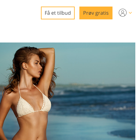
Få et tilbud
Prøv gratis
eo
ring
edigering
e
gg
rering