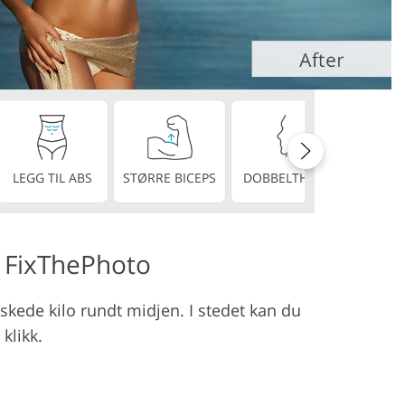
stjenester
PERF
LEGG TIL ABS
STØRRE BICEPS
DOBBELTHAKE
TEN
v FixThePhoto
skede kilo rundt midjen. I stedet kan du
klikk.