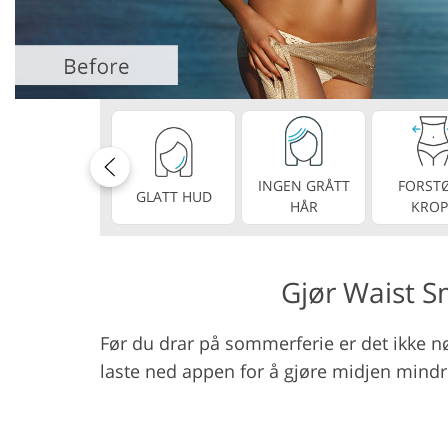
Produktfotoredigering
Redige
INGEN GRÅTT
FORST
GLATT HUD
HÅR
KROP
Gjør Waist S
Før du drar på sommerferie er det ikke nø
laste ned appen for å gjøre midjen mindre