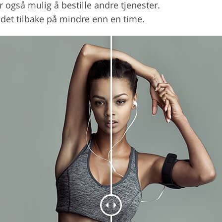
r også mulig å bestille andre tjenester.
det tilbake på mindre enn en time.