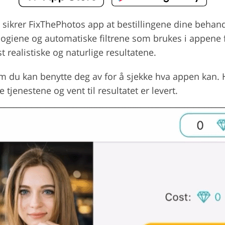
r, sikrer FixThePhotos app at bestillingene dine behan
nologiene og automatiske filtrene som brukes i appene f
 realistiske og naturlige resultatene.
 du kan benytte deg av for å sjekke hva appen kan. H
tjenestene og vent til resultatet er levert.