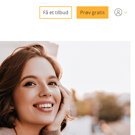
Få et tilbud
Prøv gratis
eo
ring
edigering
e
gg
rering