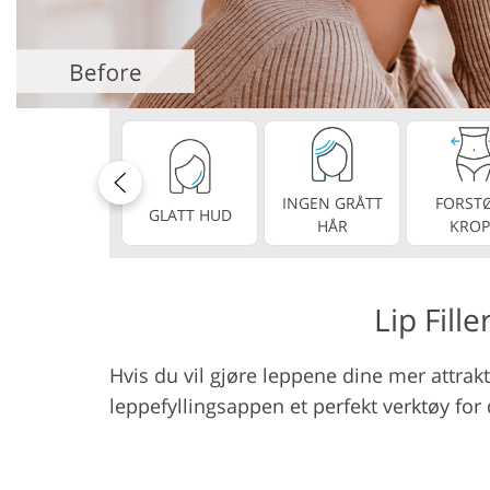
Produktfotoredigering
Redige
INGEN GRÅTT
FORST
GLATT HUD
HÅR
KROP
Lip Fill
Hvis du vil gjøre leppene dine mer attrakt
leppefyllingsappen et perfekt verktøy for 