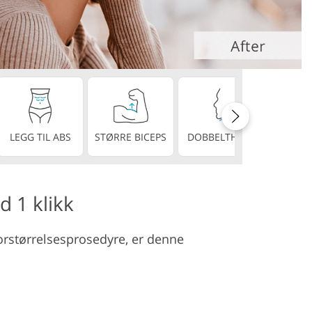
stjenester
PERF
LEGG TIL ABS
STØRRE BICEPS
DOBBELTHAKE
TEN
d 1 klikk
eforstørrelsesprosedyre, er denne