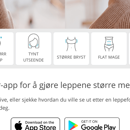
Videoredigering
ring av smykkefoto
AI-treningsdata
ØRR
TYNT
STØRRE BRYST
FLAT MAGE
P
UTSEENDE
er-app for å gjøre leppene større me
ive, eller sjekke hvordan du ville se ut etter en lepp
deg.