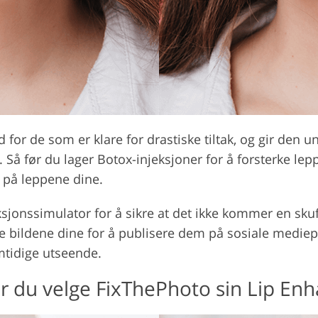
or de som er klare for drastiske tiltak, og gir den un
å før du lager Botox-injeksjoner for å forsterke lep
t på leppene dine.
sjonssimulator for å sikre at det ikke kommer en sku
ildene dine for å publisere dem på sosiale medieplatt
mtidige utseende.
r du velge FixThePhoto sin Lip En