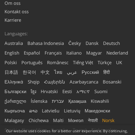
Om oss
Kontakt oss
Karriere
Languages:
Australia
Bahasa Indonesia
Česky
Dansk
Deutsch
English
Español
Français
Italiano
Magyar
Nederland
Polski
Português
Românesc
Tiếng Việt
Türkçe
UK
日本語
한국어
中文
ไทย
عربي
Русский
हिंदी
Ελληνικά
Shqip
Հայերեն
Azərbaycanca
Bosanski
Български
ខ្មែរ
Hrvatski
Eesti
አማርኛ
Suomi
ქართული
Íslenska
עברית
Қазақша
Kiswahili
Кыргызча
ລາວ
Latviešu
Lietuvių
Македонски
Malagasy
Chichewa
Malti
Монгол
नेपाली
Norsk
Srpski
Slovenščina
Svenska
Тоҷикӣ
Türkmenler
Our website uses cookies for a better user experience. By continuing,