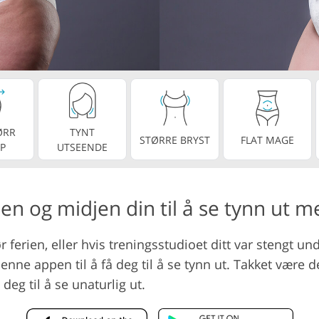
Videoredigering
ring av smykkefoto
AI-treningsdata
ØRR
TYNT
STØRRE BRYST
FLAT MAGE
P
UTSEENDE
en og midjen din til å se tynn ut me
ør ferien, eller hvis treningsstudioet ditt var stengt 
enne appen til å få deg til å se tynn ut. Takket være 
deg til å se unaturlig ut.