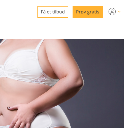
Få et tilbud
Prøv gratis
eo
ring
edigering
e
gg
rering