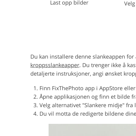
Last opp bilder
Velg
Du kan installere denne slankeappen for å 
kroppsslankeapper
. Du trenger ikke å ka
detaljerte instruksjoner, angi ønsket kro
Finn FixThePhoto app i AppStore eller
Åpne applikasjonen og finn et bilde fra
Velg alternativet "Slankere midje" fra l
Du vil motta de redigerte bildene din