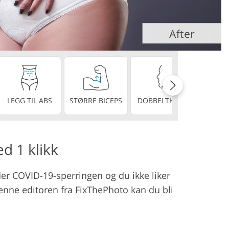
stjenester
PERF
LEGG TIL ABS
STØRRE BICEPS
DOBBELTHAKE
TEN
d 1 klikk
under COVID-19-sperringen og du ikke liker
denne editoren fra FixThePhoto kan du bli