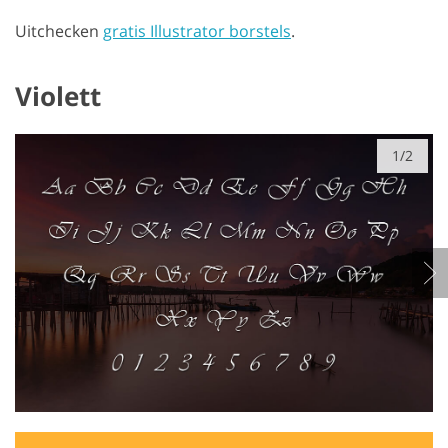
Uitchecken
gratis Illustrator borstels
.
Violett
1/2