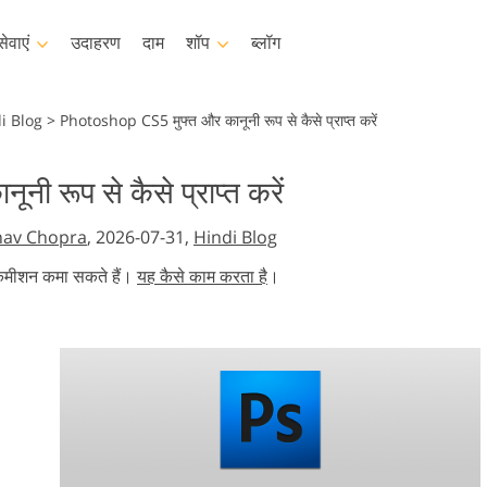
सेवाएं
उदाहरण
दाम
शॉप
ब्लॉग
toshop
Templates
Video
i Blog
>
Photoshop CS5 मुफ्त और कानूनी रूप से कैसे प्राप्त करें
टेम्पलेट्स
पेशेवर एलयूटी
रूप से कैसे प्राप्त करें
मार्केटिंग टेम्प्लेट
वीडियो ओवरले
टचिंग सर्विसिस
बेबी फोटो रीटचिंग सर्विसेज
रियल एस्टेट फोटो एडिटिंग 
hav Chopra
, 2026-07-31,
Hindi Blog
वेलेंटाइन डे कार्ड
शादी के निमंत्रण
 कमीशन कमा सकते हैं।
यह कैसे काम करता है
।
ण संग्रह
बच्चों के जन्मदिन का निमंत्रण
ह को ओवरले करता है
ए AI जनरेटेड मॉडल
इमेज मैनिपुलेशन सर्विसेज
फोटो स्टोर स्टेशन सर्