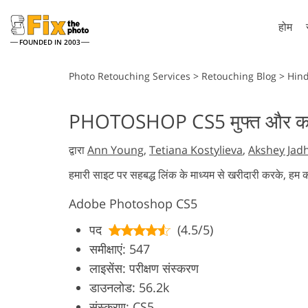
होम
FOUNDED IN 2003
Lightroom
Pho
Photo Retouching Services
>
Retouching Blog
>
Hind
लाइटरूम प्रीसेट
फोटोशॉप क्रिया
PHOTOSHOP CS5 मुफ्त और कानूनी 
संपूर्ण LR प्रीसेट संग्रह
फोटोशॉप ब्रश
हेडशॉट रीटचिंग सेवाएं
सॅलन री
द्वारा
Ann Young
,
Tetiana Kostylieva
,
Akshey Jad
बेस्ट डील प्रीसेट
फोटोशॉप ओवरले
मोबाइल संग्रह
फोटोशॉप बनावट
हमारी साइट पर सहबद्ध लिंक के माध्यम से खरीदारी करके, हम
Ps क्रियाएँ संपूर्
Adobe Photoshop CS5
पीएस पूरे संग्र
पद
(4.5/5)
शादी की फोटो संपादन सेवाएं
कपड़ों के लि
समीक्षाएं: 547
लाइसेंस: परीक्षण संस्करण
डाउनलोड: 56.2k
संस्करण: CS5