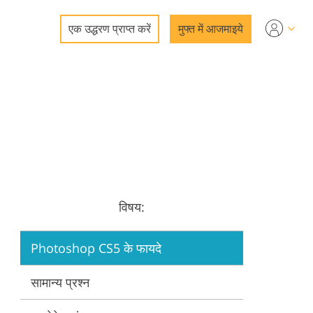
एक उद्धरण प्राप्त करें
मुफ्त में आजमाइये
सर्विसेज
विषय:
विसेज
Photoshop CS5 के फायदे
सामान्य प्रश्न