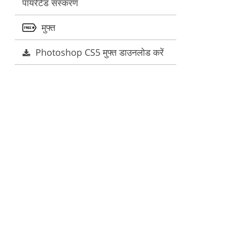
पायरेटेड संस्करण
सिस
मुफ्त
Photoshop CS5 मुफ्त डाउनलोड करें