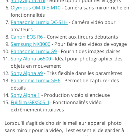
Sony Alpha a7II
-
Bonne option pour les vloggers
Olympus OM-D E-M10
-
Caméra sans miroir riche en
fonctionnalités
Panasonic Lumix DC-S1H
-
Caméra vidéo pour
amateurs
Canon EOS R6
-
Convient aux tireurs débutants
Samsung NX3000
-
Pour faire des vidéos de voyage
Panasonic Lumix G9
-
Fournit des images claires
Sony Alpha a6500
-
Idéal pour photographier des
objets en mouvement
Sony Alpha a9
-
Très flexible dans les paramètres
Panasonic Lumix GH6
-
Permet de capturer des
détails
Sony Alpha 1
-
Production vidéo silencieuse
Fujifilm GFX50S II
-
Fonctionnalités vidéo
extrêmement intuitives
Lorsqu'il s'agit de choisir le meilleur appareil photo
sans miroir pour la vidéo, il est essentiel de garder à