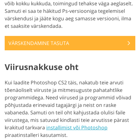
võib kokku kukkuda, toimingud tehakse väga aeglaselt.
Samuti ei saa te häkitud Ps-versiooniga tegelemisel
värskendusi ja jääte kogu aeg samasse versiooni, ilma
et saaksite värskendada.
VÄRSKENDAMINE TASUTA
Viirusnakkuse oht
Kui laadite Photoshop CS2 täis, nakatub teie arvuti
tõenäoliselt viiruste ja mitmesuguste pahatahtlike
programmidega. Need viirused ja programmid võivad
põhjustada erinevaid tagajärgi ja neist on raske
vabaneda. Samuti on teil oht kahjustada olulisi faile
viirustega, mis satuvad kindlasti teie arvutisse pärast
krakitud tarkvara
installimist või Photoshop
piraatinstalleri kasutamist.