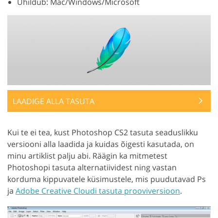
Ühildub: Mac/Windows/Microsoft
LAADIGE ALLA TASUTA
Kui te ei tea, kust Photoshop CS2 tasuta seaduslikku
versiooni alla laadida ja kuidas õigesti kasutada, on
minu artiklist palju abi. Räägin ka mitmetest
Photoshopi tasuta alternatiividest ning vastan
korduma kippuvatele küsimustele, mis puudutavad Ps
ja
Adobe Creative Cloudi tasuta prooviversioon
.