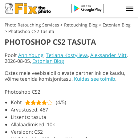
Photo Retouching Services
>
Retouching Blog
>
Estonian Blog
>
Photoshop CS2 Tasuta
PHOTOSHOP CS2 TASUTA
Poolt
Ann Young
,
Tetiana Kostylieva
,
Aleksander Mitt
,
2026-08-05,
Estonian Blog
Ostes meie veebisaidil olevate partnerlinkide kaudu,
võime teenida komisjonitasu.
Kuidas see toimib
.
Photoshop CS2
Koht
(4/5)
Arvustused: 467
Litsents: tasuta
Allalaadimised: 10k
Versioon: CS2