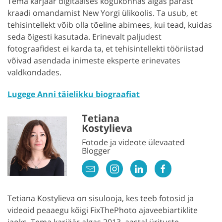
Tema karjäär digitaalses kogukonnas algas pärast
kraadi omandamist New Yorgi ülikoolis. Ta usub, et
tehisintellekt võib olla tõeline abimees, kui tead, kuidas
seda õigesti kasutada. Erinevalt paljudest
fotograafidest ei karda ta, et tehisintellekti tööriistad
võivad asendada inimeste eksperte erinevates
valdkondades.
Lugege Anni täielikku biograafiat
Tetiana
Kostylieva
Fotode ja videote ülevaated
Blogger
Tetiana Kostylieva on sisulooja, kes teeb fotosid ja
videoid peaaegu kõigi FixThePhoto ajaveebiartiklite
jaoks. Tema karjäär algas 2013. aastal ürituste