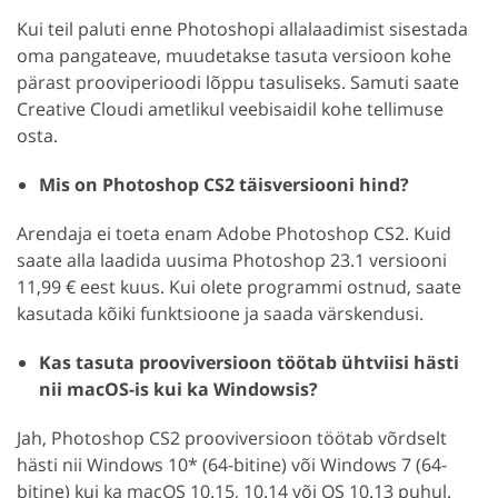
Kui teil paluti enne Photoshopi allalaadimist sisestada
oma pangateave, muudetakse tasuta versioon kohe
pärast prooviperioodi lõppu tasuliseks. Samuti saate
Creative Cloudi ametlikul veebisaidil kohe tellimuse
osta.
Mis on Photoshop CS2 täisversiooni hind?
Arendaja ei toeta enam Adobe Photoshop CS2. Kuid
saate alla laadida uusima Photoshop 23.1 versiooni
11,99
€
eest kuus. Kui olete programmi ostnud, saate
kasutada kõiki funktsioone ja saada värskendusi.
Kas tasuta prooviversioon töötab ühtviisi hästi
nii macOS-is kui ka Windowsis?
Jah, Photoshop CS2 prooviversioon töötab võrdselt
hästi nii Windows 10* (64-bitine) või Windows 7 (64-
bitine) kui ka macOS 10.15, 10.14 või OS 10.13 puhul.