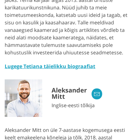
karikatuurikunstnikuna. Nüüd juhib ta meie
toimetusmeeskonda, katsetab uusi ideid ja tagab, et
sisu on kasulik ja kaasahaarav. Talle meeldivad
vanaaegsed kaamerad ja kõigis artiklites võrdleb ta
neid alati moodsate kaameratega, näidates, et
hämmastavate tulemuste saavutamiseks pole
kohustuslik investeerida uhiuutesse seadmetesse.
Lugege Tetiana täielikku biograafiat
Aleksander
Mitt
Inglise-eesti tõlkija
Aleksander Mitt on üle 7-aastase kogemusega eesti
keelt emakeelena kõneleja ja tõlk. 2018. aastal