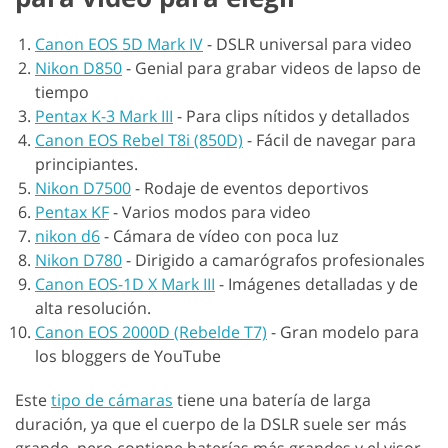
Canon EOS 5D Mark IV
-
DSLR universal para video
Nikon D850
-
Genial para grabar videos de lapso de
tiempo
Pentax K-3 Mark III
-
Para clips nítidos y detallados
Canon EOS Rebel T8i (850D)
-
Fácil de navegar para
principiantes.
Nikon D7500
-
Rodaje de eventos deportivos
Pentax KF
-
Varios modos para video
nikon d6
-
Cámara de vídeo con poca luz
Nikon D780
-
Dirigido a camarógrafos profesionales
Canon EOS-1D X Mark III
-
Imágenes detalladas y de
alta resolución.
Canon EOS 2000D (Rebelde T7)
-
Gran modelo para
los bloggers de YouTube
Este
tipo de cámaras
tiene una batería de larga
duración, ya que el cuerpo de la DSLR suele ser más
grande, pero contiene baterías más grandes y el visor