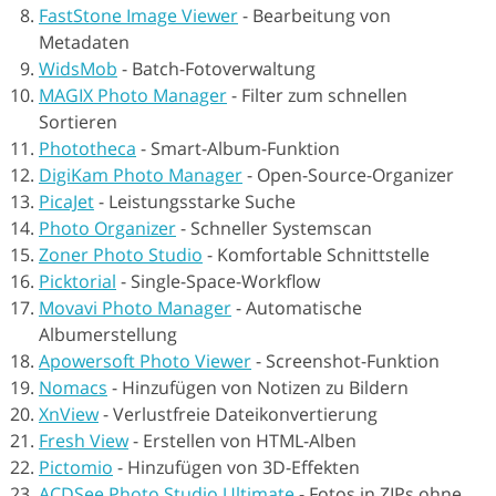
FastStone Image Viewer
-
Bearbeitung von
Metadaten
WidsMob
-
Batch-Fotoverwaltung
MAGIX Photo Manager
-
Filter zum schnellen
Sortieren
Phototheca
-
Smart-Album-Funktion
DigiKam Photo Manager
-
Open-Source-Organizer
PicaJet
-
Leistungsstarke Suche
Photo Organizer
-
Schneller Systemscan
Zoner Photo Studio
-
Komfortable Schnittstelle
Picktorial
-
Single-Space-Workflow
Movavi Photo Manager
-
Automatische
Albumerstellung
Apowersoft Photo Viewer
-
Screenshot-Funktion
Nomacs
-
Hinzufügen von Notizen zu Bildern
XnView
-
Verlustfreie Dateikonvertierung
Fresh View
-
Erstellen von HTML-Alben
Pictomio
-
Hinzufügen von 3D-Effekten
ACDSee Photo Studio Ultimate
-
Fotos in ZIPs ohne