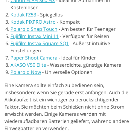
Canon ELPH 360 HS
-
Ideal für Aufnahmen im
Kostenlosen
Kodak FZ53
-
Spiegellos
Kodak PIXPRO Astro
-
Kompakt
Polaroid Snap Touch
-
Am besten für Teenager
Fujifilm Instax Mini 11
-
Verfügbar für Reisen
Fujifilm Instax Square SQ1
-
Äußerst intuitive
Einstellungen
Paper Shoot Camera
-
Ideal für Kinder
AKASO V50 Elite
-
Wasserdichte, günstige Kamera
Polaroid Now
-
Universelle Optionen
Eine Kamera sollte einfach zu bedienen sein,
insbesondere wenn Sie gerade erst anfangen. Auch die
Akkulaufzeit ist ein wichtiger zu berücksichtigender
Faktor. Sie möchten beim Schießen nicht ohne Strom
erwischt werden. Einige Kameras werden mit
wiederaufladbaren Batterien geliefert, während andere
Einwegbatterien verwenden.