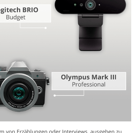
Videobearbeitu
otobearbeitung
KI-Trainingsdaten
orm von Erzählungen oder Interviews, ausgeben zu