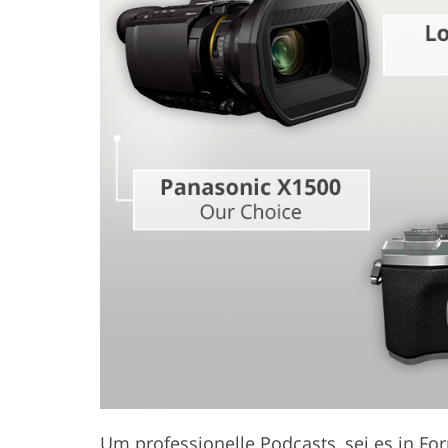
Produkt-Fotobearbeitung
Schmuck-F
Um professionelle Podcasts, sei es in F