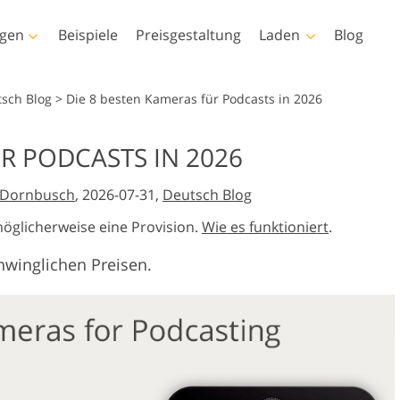
ngen
Beispiele
Preisgestaltung
Laden
Blog
toshop
Templates
Video
tsch Blog
>
Die 8 besten Kameras für Podcasts in 2026
ktionen
Alle Vorlagen
LUTs für die
R PODCASTS IN 2026
Videobearbeitu
Immobilien-
insel
Marketing-Vorlagen
r-Retusche
Baby-Fotobearbeitung
Fotobearbeitu
Video-Overlays
e Dornbusch
, 2026-07-31,
Deutsch Blog
Valentinstagskarten
ngen
Hochzeitseinladungen
möglicherweise eine Provision.
Wie es funktioniert
.
Texturen
Baby-Dusche-Einladung
hwinglichen Preisen.
s-Aktionen-
n
rte Modelle für
Foto-Manipulation
Foto-Restaurier
s Overlays
eidung