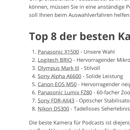
können, müssen Sie in eine anständige P
soll Ihnen beim Auswahlverfahren helfen
Top 8 der besten K
Panasonic X1500
-
Unsere Wahl
Logitech BRIO
-
Hervorragender Mikr
Olympus Mark III
-
Stilvoll
Sony Alpha A6600
-
Solide Leistung
Canon EOS M50
-
Hervorragender nei
Panasonic Lumix FZ80
-
60-facher Zo
Sony FDR-AX43
-
Optischer Stabilisato
Nikon D5300
-
Tadelloses Seherlebnis
Die beste Kamera für Podcasts ist diejeni