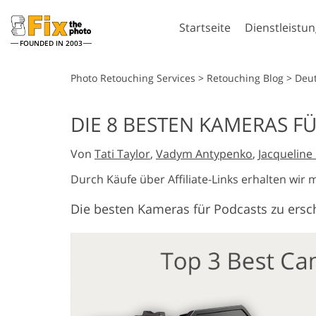
Startseite
Dienstleistu
FOUNDED IN 2003
Lightroom
Pho
Photo Retouching Services
>
Retouching Blog
>
Deu
Lightroom Presets
Photoshop-A
DIE 8 BESTEN KAMERAS FÜ
Komplette LR-Preset
Photoshop-P
Porträt-Retusche
Körpe
Sammlungen
Von
Tati Taylor
,
Vadym Antypenko
,
Jacquelin
Photoshop-
Günstige Presets
Überlageru
Durch Käufe über Affiliate-Links erhalten wir 
Mobile Kollektion
Photoshop-
Die besten Kameras für Podcasts zu ersc
Komplette P
Sammlunge
KI-generie
Hochzeitsfotobearbeitung
Komplette P
Kl
Sammlung