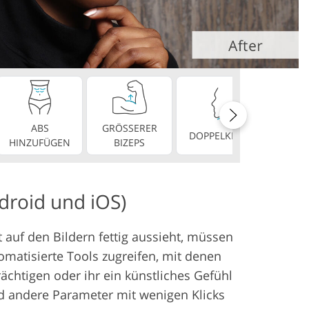
ng
ABS
GRÖSSERER
PERF
DOPPELKINN
HINZUFÜGEN
BIZEPS
ZÄ
droid und iOS)
 auf den Bildern fettig aussieht, müssen
omatisierte Tools zugreifen, mit denen
ächtigen oder ihr ein künstliches Gefühl
nd andere Parameter mit wenigen Klicks