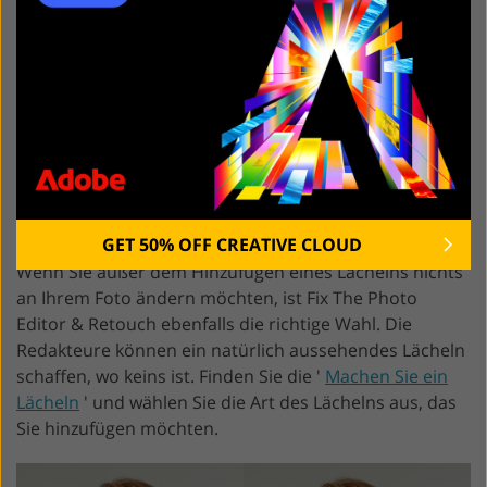
GET 50% OFF CREATIVE CLOUD
Wenn Sie außer dem Hinzufügen eines Lächelns nichts
an Ihrem Foto ändern möchten, ist Fix The Photo
Editor & Retouch ebenfalls die richtige Wahl. Die
Redakteure können ein natürlich aussehendes Lächeln
schaffen, wo keins ist. Finden Sie die '
Machen Sie ein
Lächeln
' und wählen Sie die Art des Lächelns aus, das
Sie hinzufügen möchten.