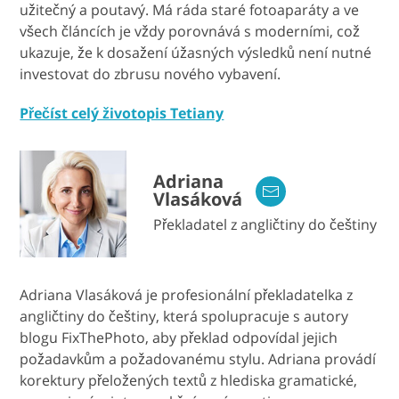
užitečný a poutavý. Má ráda staré fotoaparáty a ve
všech článcích je vždy porovnává s moderními, což
ukazuje, že k dosažení úžasných výsledků není nutné
investovat do zbrusu nového vybavení.
Přečíst celý životopis Tetiany
Adriana
Vlasáková
Překladatel z angličtiny do češtiny
Adriana Vlasáková je profesionální překladatelka z
angličtiny do češtiny, která spolupracuje s autory
blogu FixThePhoto, aby překlad odpovídal jejich
požadavkům a požadovanému stylu. Adriana provádí
korektury přeložených textů z hlediska gramatické,