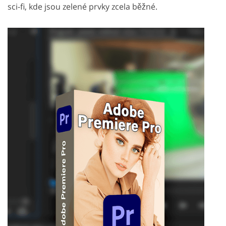
sci-fi, kde jsou zelené prvky zcela běžné.