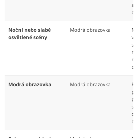
sp
os
Noční nebo slabě
Modrá obrazovka
Mo
osvětlené scény
vh
sc
ne
ne
os
Modrá obrazovka
Modrá obrazovka
Po
po
pr
sp
ob
ob