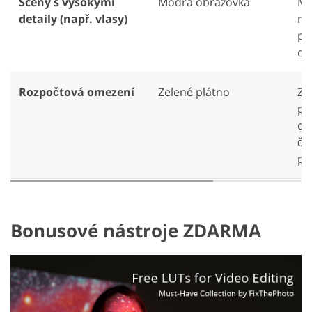
Scény s vysokými
Modrá obrazovka
Mo
detaily (např. vlasy)
ma
po
det
Rozpočtová omezení
Zelené plátno
Ze
po
os
či
pří
Bonusové nástroje ZDARMA