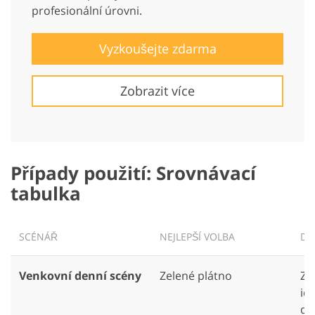
profesionální úrovni.
Vyzkoušejte zdarma
Zobrazit více
Případy použití: Srovnávací
tabulka
SCÉNÁŘ
NEJLEPŠÍ VOLBA
DŮ
Venkovní denní scény
Zelené plátno
Ze
id
de