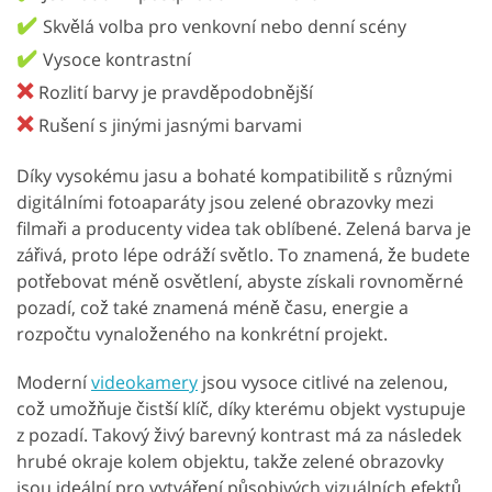
✔️
Skvělá volba pro venkovní nebo denní scény
✔️
Vysoce kontrastní
❌
Rozlití barvy je pravděpodobnější
❌
Rušení s jinými jasnými barvami
Díky vysokému jasu a bohaté kompatibilitě s různými
digitálními fotoaparáty jsou zelené obrazovky mezi
filmaři a producenty videa tak oblíbené. Zelená barva je
zářivá, proto lépe odráží světlo. To znamená, že budete
potřebovat méně osvětlení, abyste získali rovnoměrné
pozadí, což také znamená méně času, energie a
rozpočtu vynaloženého na konkrétní projekt.
Moderní
videokamery
jsou vysoce citlivé na zelenou,
což umožňuje čistší klíč, díky kterému objekt vystupuje
z pozadí. Takový živý barevný kontrast má za následek
hrubé okraje kolem objektu, takže zelené obrazovky
jsou ideální pro vytváření působivých vizuálních efektů.