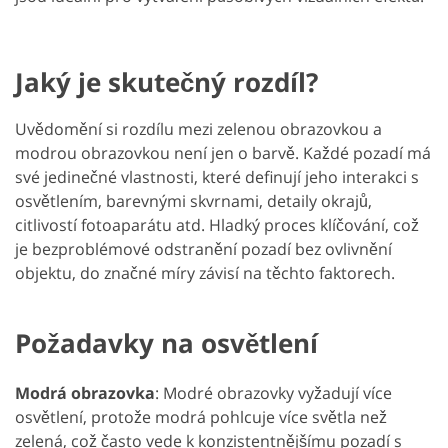
Jaký je skutečný rozdíl?
Uvědomění si rozdílu mezi zelenou obrazovkou a
modrou obrazovkou není jen o barvě. Každé pozadí má
své jedinečné vlastnosti, které definují jeho interakci s
osvětlením, barevnými skvrnami, detaily okrajů,
citlivostí fotoaparátu atd. Hladký proces klíčování, což
je bezproblémové odstranění pozadí bez ovlivnění
objektu, do značné míry závisí na těchto faktorech.
Požadavky na osvětlení
Modrá obrazovka
: Modré obrazovky vyžadují více
osvětlení, protože modrá pohlcuje více světla než
zelená, což často vede k konzistentnějšímu pozadí s