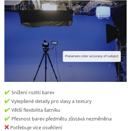
✔️
Snížení rozlití barev
✔️
Vylepšené detaily pro vlasy a textury
✔️
Větší flexibilita šatníku
✔️
Přesnost barev předmětu zůstává nezměněna
❌
Potřebuje více osvětlení