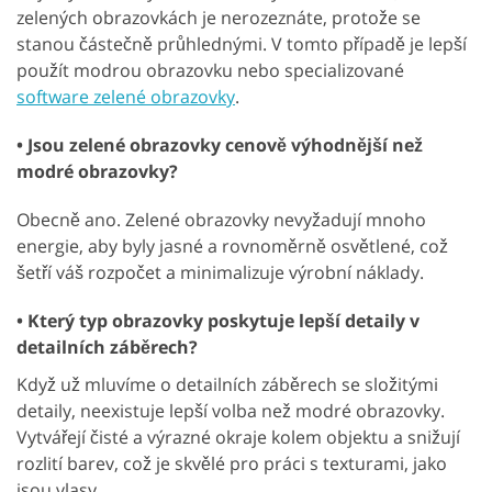
zelených obrazovkách je nerozeznáte, protože se
stanou částečně průhlednými. V tomto případě je lepší
použít modrou obrazovku nebo specializované
software zelené obrazovky
.
• Jsou zelené obrazovky cenově výhodnější než
modré obrazovky?
Obecně ano. Zelené obrazovky nevyžadují mnoho
energie, aby byly jasné a rovnoměrně osvětlené, což
šetří váš rozpočet a minimalizuje výrobní náklady.
• Který typ obrazovky poskytuje lepší detaily v
detailních záběrech?
Když už mluvíme o detailních záběrech se složitými
detaily, neexistuje lepší volba než modré obrazovky.
Vytvářejí čisté a výrazné okraje kolem objektu a snižují
rozlití barev, což je skvělé pro práci s texturami, jako
jsou vlasy.