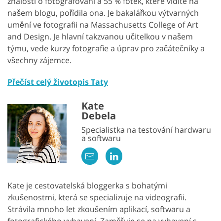
znalosti o fotografování a 55 % fotek, které vidíte na
našem blogu, pořídila ona. Je bakalářkou výtvarných
umění ve fotografii na Massachusetts College of Art
and Design. Je hlavní takzvanou učitelkou v našem
týmu, vede kurzy fotografie a úprav pro začátečníky a
všechny zájemce.
Přečíst celý životopis Taty
Kate
Debela
Specialistka na testování hardwaru
a softwaru
Kate je cestovatelská bloggerka s bohatými
zkušenostmi, která se specializuje na videografii.
Strávila mnoho let zkoušením aplikací, softwaru a
fotografického vybavení. Zaměřuje se na vybavení s