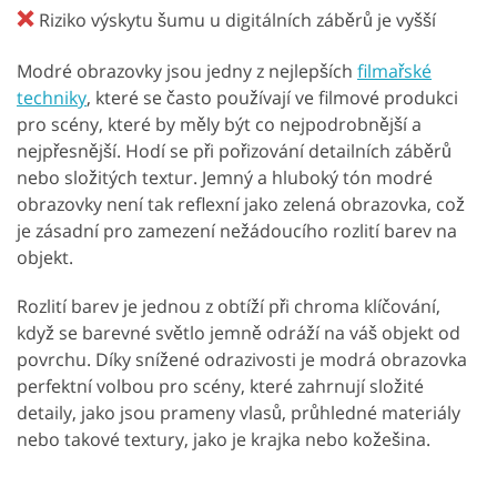
❌
Riziko výskytu šumu u digitálních záběrů je vyšší
Modré obrazovky jsou jedny z nejlepších
filmařské
techniky
, které se často používají ve filmové produkci
pro scény, které by měly být co nejpodrobnější a
nejpřesnější. Hodí se při pořizování detailních záběrů
nebo složitých textur. Jemný a hluboký tón modré
obrazovky není tak reflexní jako zelená obrazovka, což
je zásadní pro zamezení nežádoucího rozlití barev na
objekt.
Rozlití barev je jednou z obtíží při chroma klíčování,
když se barevné světlo jemně odráží na váš objekt od
povrchu. Díky snížené odrazivosti je modrá obrazovka
perfektní volbou pro scény, které zahrnují složité
detaily, jako jsou prameny vlasů, průhledné materiály
nebo takové textury, jako je krajka nebo kožešina.