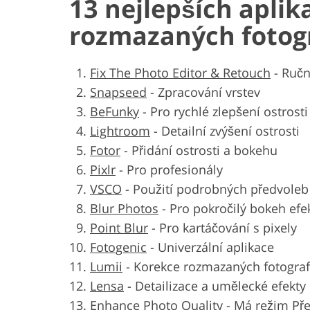
13 nejlepších aplik
rozmazaných fotogr
Fix The Photo Editor & Retouch
-
Ručn
Snapseed
-
Zpracování vrstev
BeFunky
-
Pro rychlé zlepšení ostrosti
Lightroom
-
Detailní zvýšení ostrosti
Fotor
-
Přidání ostrosti a bokehu
Pixlr
-
Pro profesionály
VSCO
-
Použití podrobných předvoleb
Blur Photos
-
Pro pokročilý bokeh efe
Point Blur
-
Pro kartáčování s pixely
Fotogenic
-
Univerzální aplikace
Lumii
-
Korekce rozmazaných fotograf
Lensa
-
Detailizace a umělecké efekty
Enhance Photo Quality
-
Má režim Př