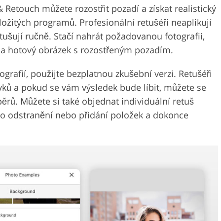
 Retouch můžete rozostřit pozadí a získat realistický
ložitých programů. Profesionální retušéři neaplikují
tušují ručně. Stačí nahrát požadovanou fotografii,
 na hotový obrázek s rozostřeným pozadím.
grafií, použijte bezplatnou zkušební verzi. Retušéři
vků a pokud se vám výsledek bude líbit, můžete se
běrů. Můžete si také objednat individuální retuš
at o odstranění nebo přidání položek a dokonce