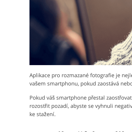
Služby retušování produktů
Služby retušování š
Aplikace pro rozmazané fotografie je nej
vašem smartphonu, pokud zaostává nebo bl
Pokud váš smartphone přestal zaostřovat 
rozostřit pozadí, abyste se vyhnuli negat
ke stažení.