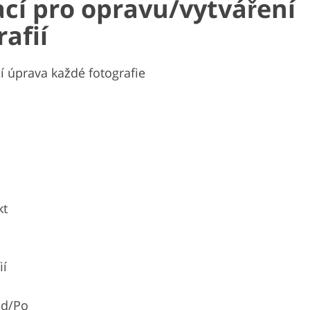
ací pro opravu/vytváření
afií
í úprava každé fotografie
kt
ií
ed/Po