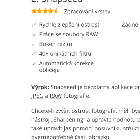
Zpracování vrstev
Rychlé zlepšení ostrosti
Žádné 
Práce se soubory RAW
Bokeh režim
40+ unikátních filtrů
Automatická korekce
obličeje
Výrok:
Snapseed je bezplatná aplikace p
JPEG
a
RAW
fotografie.
Chcete-li zvýšit ostrost fotografií, měli b
nástroj „Sharpening“ a upravte hodnotu
také upravit jas pomocí posuvníku struk
overnepotřebné části obrázku.