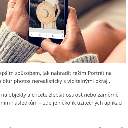
Služby pro úpravu videa
perků
Data pro výcvik AI
lepším způsobem, jak nahradit režim Portrét na
ur photos nerealisticky s viditelnými okraji.
na objekty a chcete zlepšit ostrost nebo záměrně
ivním následkům – zde je několik užitečných aplikací