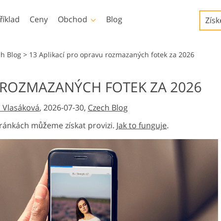
říklad
Ceny
Obchod
Blog
Získ
Templates
Video
ch Blog
>
13 Aplikací pro opravu rozmazaných fotek za 2026
Šablony
Profesionální LUT
 ROZMAZANÝCH FOTEK ZA 2026
Služby retušování dětské
Služby úpravy fotografií
Marketingové šablony
Překryvná videa
užby
fotografie
nemovitostí
 Vlasáková
, 2026-07-30,
Czech Blog
Valentýnské karty
Pozvánky na svatbu
ránkách můžeme získat provizi.
Jak to funguje
.
Pozvánka na narozeniny
dětí
y
ované
Služby manipulace s
Foto Obnovení Služby
cí
obrázky