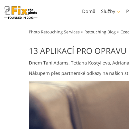
Domů
Služby
P
FOUNDED IN 2003
Lightroom
Photoshop
Photo Retouching Services
>
Retouching Blog
>
Cze
Předvolby Lightroom
Akce Photoshopu
13 APLIKACÍ PRO OPRAVU
Retušovací služby
Celé přednastavené
Štětce Photoshopu
Retušování těla Sl
Headshot
kolekce LR
Dnem
Tani Adams
,
Tetiana Kostylieva
,
Adriana
Překryvy Photoshopu
Přednastavení nejlepších
Textury Photoshopu
Nákupem přes partnerské odkazy na našich st
nabídek
Ps Actions Celé sbírky
Mobilní kolekce
Ps překrývá celé sbírk
Služby pro úpravu
Modely oděvů gener
svatebních fotografií
umělou inteligen