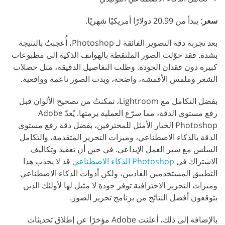
سعر
: يبدأ من 20.99 دولارًا أمريكيًا شهريًا.
بعد تجربة دقة التصوير الفائقة لـ Photoshop، أُعجبتُ بالنتيجة
بشدة. فقد حوّلت الصور الملتقطة بالهواتف الذكية إلى مطبوعات
كبيرة دون فقدان الجودة. وظلت التفاصيل الدقيقة، مثل خصلات
الشعر وملمس الأقمشة، واضحة، وبدت الصور ناعمة وواقعية.
بفضل التكامل مع Lightroom، تمكنتُ من تصحيح الألوان قبل
رفع مستوى الدقة، مما سرّع العملية برمتها. يُعدّ Adobe
Photoshop الخيار الأمثل للمحترفين، بفضل دقة رفع مستوى
الدقة بالذكاء الاصطناعي، وميزات التحرير المتقدمة، والتكامل
السلس مع سير العمل الإبداعي. في حين أن تعقيد وتكاليف
الاشتراك في
Photoshop الذكاء الاصطناعي
قد لا يجذب هذا
التطبيق المستخدمين العاديين، ولكن أدوات الذكاء الاصطناعي
وميزات التحرير الاحترافية توفر جودة لا مثيل لها لأولئك الذين
يتوقعون أفضل النتائج من برنامج تحرير الصور.
بالإضافة إلى ذلك، أعلنت Adobe مؤخرًا عن إطلاق تحديثات