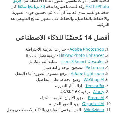
لتحديد أفضل أدوات تحسين الصور بالذكاء الاصطناعي،
فريق
FixThePhoto
وقد قمت باختبارها بدقة
30 برنامجًا شائعًا
كان
هدفنا هو تقييم مدى فعالية كل أداة في تحسين جودة الصورة،
والاحتفاظ بالتفاصيل، والحفاظ على مظهر النتائج الطبيعي بعد
الترقية.
أفضل 14 مُحسّنًا للذكاء الاصطناعي
Adobe Photoshop
-
خيارات الترقية الاحترافية
HitPaw Photo Enhancer
-
ترقية تصل إلى 8K
Icons8 Smart Upscaler
-
عملية آلية بالكامل
PicLumen
-
تصحيح الوجه والتفاصيل
Adobe Lightroom
-
لرفع مستوى الصورة أثناء التنقل
WeShop AI
-
وضع الحفاظ على التفاصيل
TensorPix
-
إزالة آثار الصورة
Aiarty
-
ترقية 4K/8K/16K
PromeAI
-
تعزيز الألوان النابضة بالحياة
Gigapixel AI
-
جيد للصور القديمة
WinXvideo
-
الفن الرقمي التوليدي بالذكاء الاصطناعي يصل