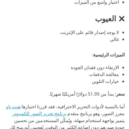
اختيار واسع من الميزات
العيوب
لا يوجد إصدار قائم على الإنترنت
غالي
الميزات الرئيسية
:
الارتقاء دون فقدان الجودة
معالجة الدفعات
خيارات التلوين
سعر
: يبدأ من 51.99 دولارًا أمريكيًا شهريًا.
أما بالنسبة لأدوات التحرير الاحترافية، فقد قررنا اختبارها
هيت باو
معزز الصور، وهو برنامج متقدم
برنامج تحرير الصور للكمبيوتر
يتميز بواجهة استخدام سهلة، ويُمكّن المستخدمين من تحسين
جودة صورهم دون إضاعة الكثير من الوقت. يُعجبني أنه يتيح لك