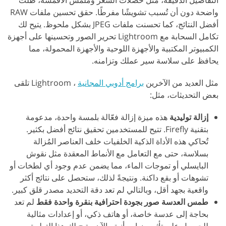
واضحة دون أن تُسبب تشويشًا مفرطًا. حقق تحسين ملفات RAW
أفضل النتائج، كما تحسنت ملفات JPEG بشكل ملحوظ. يتيح لك
تكامل السحابة مع Lightroom تحرير الصور وتحسينها على أجهزة
الكمبيوتر المكتبية والأجهزة اللوحية والأجهزة المحمولة، مما
يحافظ على سلاسة سير عملك وتزامنه.
مثل العديد من الآخرين
برامج أدوبي المجانية
، Lightroom تلقى
بعض التحديثات، مثل:
إزالة توليدية
هذه ميزة إزالة فعّالة بلمسة واحدة، مدعومة
بتقنية Firefly. تتيح للمستخدمين تحقيق نتائج أفضل بكثير.
تُحاكي هذه الأداة الذكية الخلفيات خلف العناصر المُزالة
بسلاسة، حتى مع التعامل مع الأنماط المعقدة مثل نقوش
البايسلي أو تموجات الماء، مما يضمن عدم وجود أي لطخات أو
تشوهات أو بقع داكنة. ونتيجةً لذلك، ستحصل على نتائج أكثر
واقعية بجهد أقل، وبالتالي لم تعد دقة التحديد مصدر قلق كبير.
طمس العدسة صور بجودة احترافية بنقرة واحدة فقط
لم تعد
بحاجة إلى عدسة خاصة، أو هاتف ذكي، أو إعدادات مثالية
للحصول على تأثير ضبابي أنيق. الآن، يتيح لك هذا التطبيق