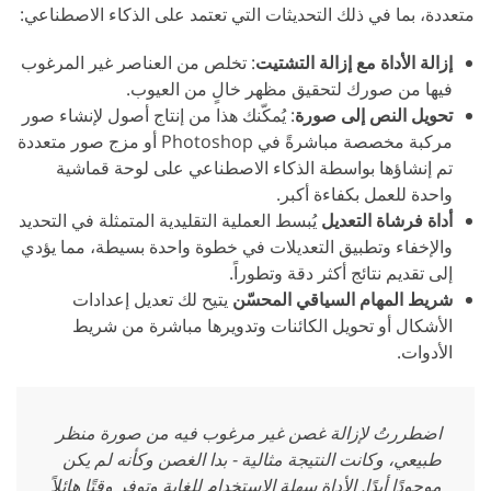
متعددة، بما في ذلك التحديثات التي تعتمد على الذكاء الاصطناعي:
إزالة الأداة مع إزالة التشتيت
: تخلص من العناصر غير المرغوب
فيها من صورك لتحقيق مظهر خالٍ من العيوب.
تحويل النص إلى صورة
: يُمكّنك هذا من إنتاج أصول لإنشاء صور
مركبة مخصصة مباشرةً في Photoshop أو مزج صور متعددة
تم إنشاؤها بواسطة الذكاء الاصطناعي على لوحة قماشية
واحدة للعمل بكفاءة أكبر.
أداة فرشاة التعديل
يُبسط العملية التقليدية المتمثلة في التحديد
والإخفاء وتطبيق التعديلات في خطوة واحدة بسيطة، مما يؤدي
إلى تقديم نتائج أكثر دقة وتطوراً.
شريط المهام السياقي المحسّن
يتيح لك تعديل إعدادات
الأشكال أو تحويل الكائنات وتدويرها مباشرة من شريط
الأدوات.
اضطررتُ لإزالة غصن غير مرغوب فيه من صورة منظر
طبيعي، وكانت النتيجة مثالية - بدا الغصن وكأنه لم يكن
موجودًا أبدًا. الأداة سهلة الاستخدام للغاية وتوفر وقتًا هائلاً