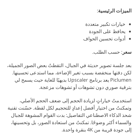
الميزات الرئيسية
:
خيارات تكبير متعددة
يحافظ على الجودة
أدوات تحسين الحواف
سعر
: حسب الطلب.
بعد جلسة تصوير حديثة في الجبال، التقطتُ بعض الصور الجميلة،
لكن دقتها منخفضة بسبب تغير الإضاءة، مما استدعى تحسينها.
Piclumen يعد برنامج Upscaler بديهيًا للغاية حيث يسمح لي
بترقية صوري دون تشوهات أو تشوهات مزعجة.
استخدمتُ خياراتٍ لزيادة الحجم إلى ضعف الحجم الأصلي،
وتمكنتُ من اختيار أفضل إعدادٍ للتحجيم لكل لقطة. حسّنت تقنية
شحذ الذكاء الاصطناعي التفاصيل: بدت القوام المشوهة للجبال
والسماء أكثر وضوحًا. تمكنتُ من استعادة الصور، بل وتحسينها،
إلى جودة قريبة من 4K بنقرة واحدة.