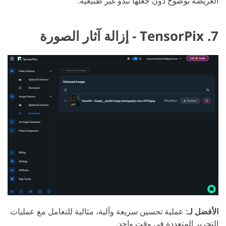
العريضة بوضوح دون جعلها تبدو غير طبيعية.
7. TensorPix - إزالة آثار الصورة
الأفضل لـ
: عملية تحسين سريعة وآلية، مثالية للتعامل مع عمليات
التحرير المتعددة في وقت واحد.