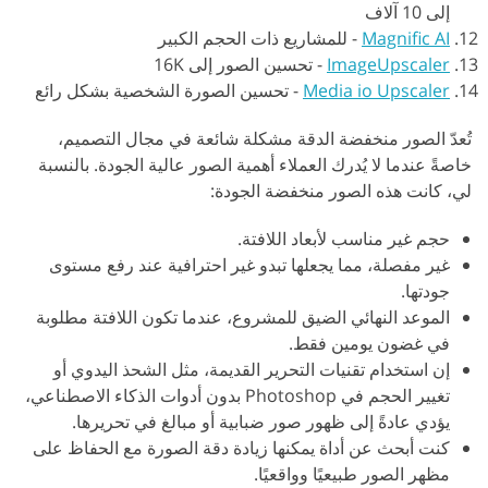
إلى 10 آلاف
Magnific AI
-
للمشاريع ذات الحجم الكبير
ImageUpscaler
-
تحسين الصور إلى 16K
Media io Upscaler
-
تحسين الصورة الشخصية بشكل رائع
تُعدّ الصور منخفضة الدقة مشكلة شائعة في مجال التصميم،
خاصةً عندما لا يُدرك العملاء أهمية الصور عالية الجودة. بالنسبة
لي، كانت هذه الصور منخفضة الجودة:
حجم غير مناسب لأبعاد اللافتة.
غير مفصلة، مما يجعلها تبدو غير احترافية عند رفع مستوى
جودتها.
الموعد النهائي الضيق للمشروع، عندما تكون اللافتة مطلوبة
في غضون يومين فقط.
إن استخدام تقنيات التحرير القديمة، مثل الشحذ اليدوي أو
تغيير الحجم في Photoshop بدون أدوات الذكاء الاصطناعي،
يؤدي عادةً إلى ظهور صور ضبابية أو مبالغ في تحريرها.
كنت أبحث عن أداة يمكنها زيادة دقة الصورة مع الحفاظ على
مظهر الصور طبيعيًا وواقعيًا.