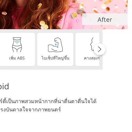
ิดีโอ
เพิ่ม ABS
ไบเซ็ปที่ใหญ่ขึ้น
คางสองชั้น
ฟันที่สม
oid
ี้เป็นภาพสวมหน้ากากที่น่าตื่นตาตื่นใจได้
รับแรงบันดาลใจจากภาพยนตร์