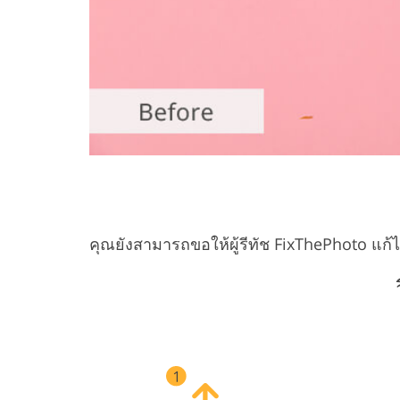
คุณยังสามารถขอให้ผู้รีทัช FixThePhoto แก้ไข