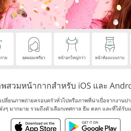
บริการตัดต่อว
ีทัชเครื่องประดับ
ข้อมูลการฝึกอบรม AI
งกาย
ลุคผอมเพรียว
หน้าอกใหญ่กว่า
หน้าท้องแบนราบ
พสวมหน้ากากสำหรับ iOS และ Andr
ี่ยนภาพถ่ายครอบครัวทั่วไปหรือภาพที่น่าเบื่อจากงานปาร์ต
กเจ๋งๆ มากมาย รวมถึงตัวเลือกเทศกาล ธีม ตลก และที่ได้