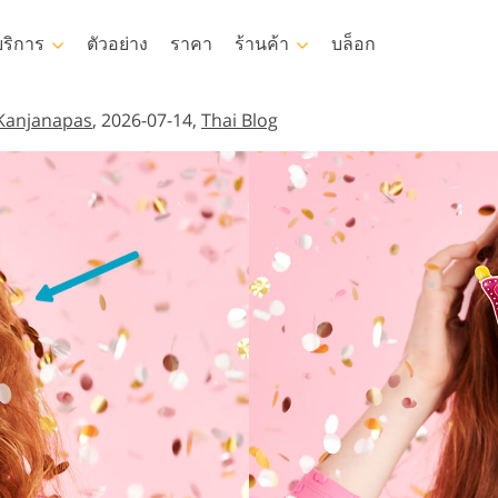
บริการ
ตัวอย่าง
ราคา
ร้านค้า
บล็อก
hotoshop
Templates
Vide
Kanjanapas
, 2026-07-14,
Thai Blog
p Actions
แม่แบบ
LUT มืออาชีพ
บริการแก้ไขร
toshop
เทมเพลตการตลาด
โอเวอร์เลย์วิดี
ารรีทธนัสปา
บริการรีทัชภาพเด็ก
อสังหาริมทร
ย์ Photoshop
การ์ดวันวาเลนไทน์
p Textures
คำเชิญงานแต่งงาน
s คอลเลกชัน
คำเชิญวันเกิดของเด็ก
บคอลเลกชัน
้อผ้าที่สร้างโดย AI
การจัดการรูปภาพ
ถ่ายรูปเป็นบ