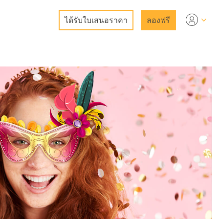
ได้รับใบเสนอราคา
ลองฟรี
o
ูปภาพ
โอ
ัพย์
ริการ