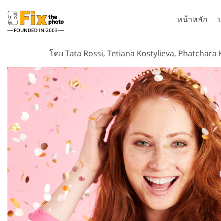
หน้าหลัก
FOUNDED IN 2003
Lightroom
P
โดย
Tata Rossi
,
Tetiana Kostylieva
,
Phatchara 
ที่ตั้งไว้ล่วงหน้า Lightroom
Photosho
คอลเลคชันที่ตั้งไว้ล่วงหน้า
แปรง Pho
บริการรีทัชภาพศีรษะ
ก
LR ทั้งชุด
โอเวอร์เล
พรีเซ็ตข้อเสนอที่ดีที่สุด
Photosho
คอลเลกชันมือถือ
Ps Action
ทั้งหมด
Ps ซ้อนทั
บริการแก้ไขภาพงานแต่งงาน
โมเดลเสื
ทั้งหมด