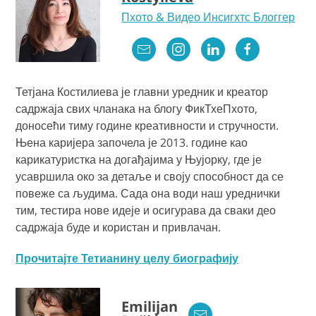
Пхото & Видео Инсигхтс Блоггер
Тетјана Костилиева је главни уредник и креатор
садржаја свих чланака на блогу ФикТхеПхото,
доносећи тиму године креативности и стручности.
Њена каријера започела је 2013. године као
карикатуристка на догађајима у Њујорку, где је
усавршила око за детаље и своју способност да се
повеже са људима. Сада она води наш уреднички
тим, тестира нове идеје и осигурава да сваки део
садржаја буде и користан и привлачан.
Прочитајте Тетианину целу биографију
Emilijan