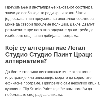
Преузимање и инсталирање хакованог софтвера
значи да особа која то ради крши закон. Чак и
једноставан чин преузимања илегалног софтвера
може да створи проблеме полицији. Дакле, двапут
размислите пре него што одлучите да ли треба да
изаберете овај начин добијања програма.
Које су алтернативе Легал
Студио Студио Паинт Црацк
алтернативе?
Да бисте створили висококвалитетне атрактивне
илустрације или анимације, морате да користите
ефикасне програме. Припремио сам неколико опција
куповине Clip Studio Paint које ће вам помоћи да
побољшате свој рад са сликама.