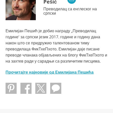
Pešić
Преводилац са енглеског на
српски
Емилијан Пешић је добио награду „Преводилац
године' за српски језик 2017. године и годину дана
након што се придружио талентованом тиму
преводилаца ФикТхеПхото. Емилијан даје писане
преводе чланака објављених на блогу ФикТхеПхото и
на захтев ради у сарадњи са различитим писцима.
Прочитајте најновије од Емилијана Пешића