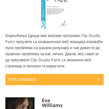
Коришћење Црацк-ове верзије програма Clip Studio
Paint преузете са незваничних веб локација изазваће
пуно проблема на вашем рачунару и чак довести до
правних проблема за вас лично. Дакле, мој савет је
да преузмете Clip Studio Paint са званичне веб
странице и легално га користите.
ПРЕУЗИМАЊЕ
Eva
Williams