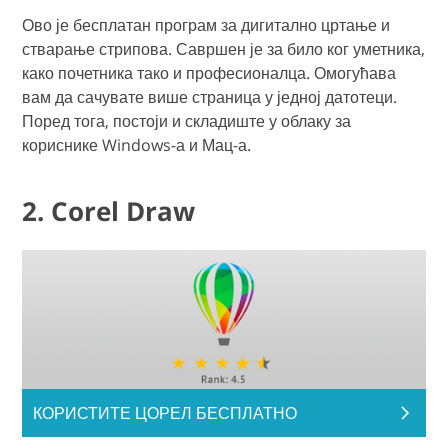
Ово је бесплатан програм за дигитално цртање и
стварање стрипова. Савршен је за било ког уметника,
како почетника тако и професионалца. Омогућава
вам да сачувате више страница у једној датотеци.
Поред тога, постоји и складиште у облаку за
кориснике Windows-а и Мац-а.
2. Corel Draw
КОРИСТИТЕ ЦОРЕЛ БЕСПЛАТНО