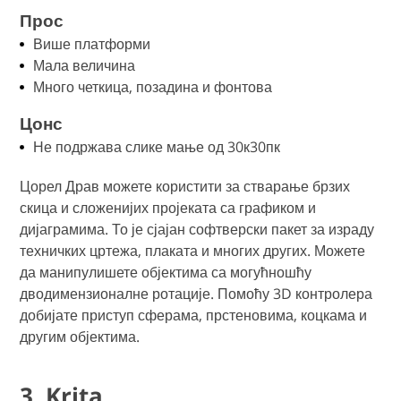
Прос
Више платформи
Мала величина
Много четкица, позадина и фонтова
Цонс
Не подржава слике мање од 30к30пк
Цорел Драв можете користити за стварање брзих
скица и сложенијих пројеката са графиком и
дијаграмима. То је сјајан софтверски пакет за израду
техничких цртежа, плаката и многих других. Можете
да манипулишете објектима са могућношћу
дводимензионалне ротације. Помоћу 3D контролера
добијате приступ сферама, прстеновима, коцкама и
другим објектима.
3. Krita