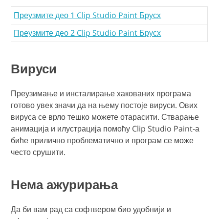
Преузмите део 1 Clip Studio Paint Брусх
Преузмите део 2 Clip Studio Paint Брусх
Вируси
Преузимање и инсталирање хакованих програма
готово увек значи да на њему постоје вируси. Ових
вируса се врло тешко можете отарасити. Стварање
анимација и илустрација помоћу Clip Studio Paint-а
биће прилично проблематично и програм се може
често срушити.
Нема ажурирања
Да би вам рад са софтвером био удобнији и