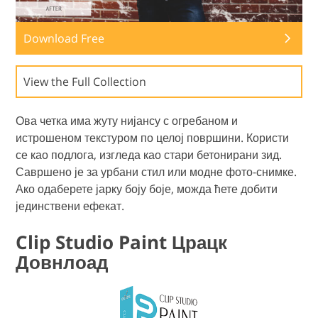
Download Free
View the Full Collection
Ова четка има жуту нијансу с огребаном и
истрошеном текстуром по целој површини. Користи
се као подлога, изгледа као стари бетонирани зид.
Савршено је за урбани стил или модне фото-снимке.
Ако одаберете јарку боју боје, можда ћете добити
јединствени ефекат.
Clip Studio Paint Црацк
Довнлоад