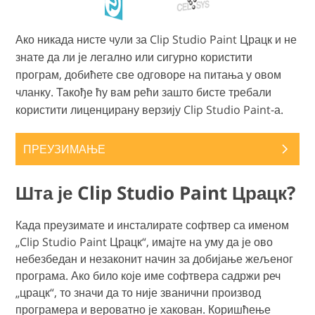
Ако никада нисте чули за Clip Studio Paint Црацк и не
знате да ли је легално или сигурно користити
програм, добићете све одговоре на питања у овом
чланку. Такође ћу вам рећи зашто бисте требали
користити лиценцирану верзију Clip Studio Paint-а.
ПРЕУЗИМАЊЕ
Шта је Clip Studio Paint Црацк?
Када преузимате и инсталирате софтвер са именом
„Clip Studio Paint Црацк“, имајте на уму да је ово
небезбедан и незаконит начин за добијање жељеног
програма. Ако било које име софтвера садржи реч
„црацк“, то значи да то није званични производ
програмера и вероватно је хакован. Коришћење