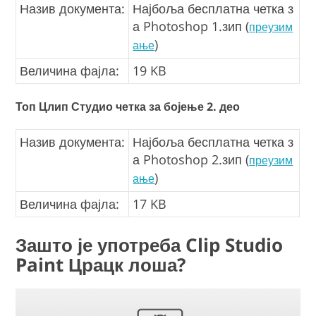
Назив документа:
Најбоља бесплатна четка з
а Photoshop 1.зип (
преузим
)
ање
Величина фајла:
19 KB
Топ Цлип Студио четка за бојење 2. део
Назив документа:
Најбоља бесплатна четка з
а Photoshop 2.зип (
преузим
)
ање
Величина фајла:
17 KB
Зашто је употреба Clip Studio
Paint Црацк лоша?