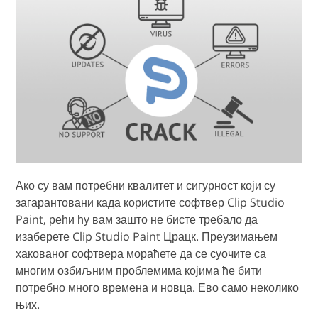
Ако су вам потребни квалитет и сигурност који су
загарантовани када користите софтвер Clip Studio
Paint, рећи ћу вам зашто не бисте требало да
изаберете Clip Studio Paint Црацк. Преузимањем
хакованог софтвера мораћете да се суочите са
многим озбиљним проблемима којима ће бити
потребно много времена и новца. Ево само неколико
њих.