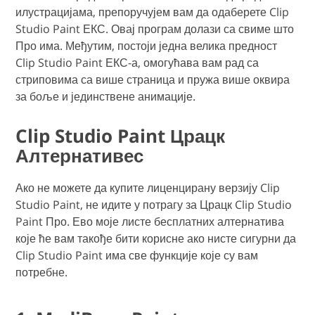
илустрацијама, препоручујем вам да одаберете Clip
Studio Paint ЕКС. Овај програм долази са свиме што
Про има. Међутим, постоји једна велика предност
Clip Studio Paint ЕКС-а, омогућава вам рад са
стриповима са више страница и пружа више оквира
за боље и јединствене анимације.
Clip Studio Paint Црацк
Алтернативес
Ако не можете да купите лиценцирану верзију Clip
Studio Paint, не идите у потрагу за Црацк Clip Studio
Paint Про. Ево моје листе бесплатних алтернатива
које ће вам такође бити корисне ако нисте сигурни да
Clip Studio Paint има све функције које су вам
потребне.