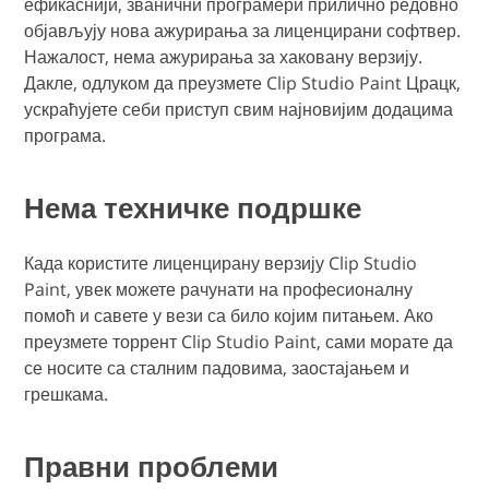
ефикаснији, званични програмери прилично редовно
објављују нова ажурирања за лиценцирани софтвер.
Нажалост, нема ажурирања за хаковану верзију.
Дакле, одлуком да преузмете Clip Studio Paint Црацк,
ускраћујете себи приступ свим најновијим додацима
програма.
Нема техничке подршке
Када користите лиценцирану верзију Clip Studio
Paint, увек можете рачунати на професионалну
помоћ и савете у вези са било којим питањем. Ако
преузмете торрент Clip Studio Paint, сами морате да
се носите са сталним падовима, заостајањем и
грешкама.
Правни проблеми