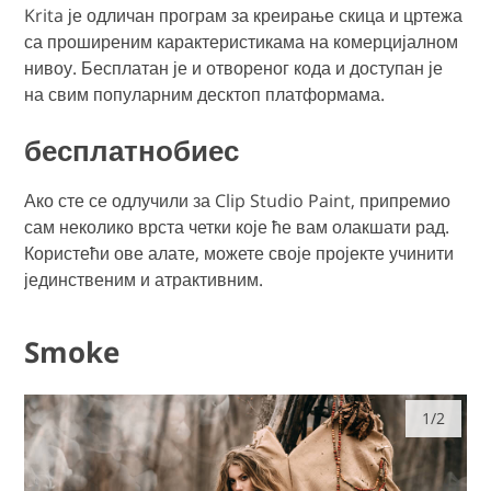
Krita је одличан програм за креирање скица и цртежа
са проширеним карактеристикама на комерцијалном
нивоу. Бесплатан је и отвореног кода и доступан је
на свим популарним десктоп платформама.
бесплатнобиес
Ако сте се одлучили за Clip Studio Paint, припремио
сам неколико врста четки које ће вам олакшати рад.
Користећи ове алате, можете своје пројекте учинити
јединственим и атрактивним.
Smoke
1/2