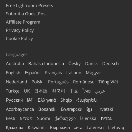
Free Lightroom Presets
Submit a Guest Post
Affiliate Program
Privacy Policy
Cookie Policy
Languages:
Australia
Bahasa Indonesia
Česky
Dansk
Deutsch
English
Español
Français
Italiano
Magyar
Nederland
Polski
Português
Românesc
Tiếng Việt
Türkçe
UK
日本語
한국어
中文
ไทย
عربي
Русский
हिंदी
Ελληνικά
Shqip
Հայերեն
Azərbaycanca
Bosanski
Български
ខ្មែរ
Hrvatski
Eesti
አማርኛ
Suomi
ქართული
Íslenska
עברית
Қазақша
Kiswahili
Кыргызча
ລາວ
Latviešu
Lietuvių