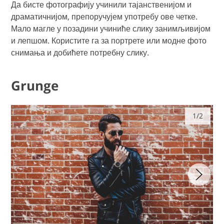
Да бисте фотографију учинили тајанственијом и
драматичнијом, препоручујем употребу ове четке.
Мало магле у позадини учиниће слику занимљивијом
и лепшом. Користите га за портрете или модне фото
снимања и добићете потребну слику.
Grunge
1/2