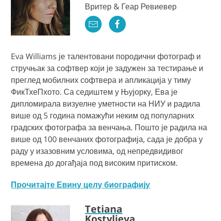
Вритер & Геар Ревиевер
Eva Williams је талентовани породични фотограф и
стручњак за софтвер који је задужен за тестирање и
преглед мобилних софтвера и апликација у тиму
ФикТхеПхото. Са седиштем у Њујорку, Ева је
дипломирала визуелне уметности на НИУ и радила
више од 5 година помажући неким од популарних
градских фотографа за венчања. Пошто је радила на
више од 100 венчаних фотографија, сада је добра у
раду у изазовним условима, од непредвидивог
времена до догађаја под високим притиском.
Прочитајте Евину целу биографију
Tetiana
Kostylieva