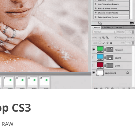
op CS3
a RAW