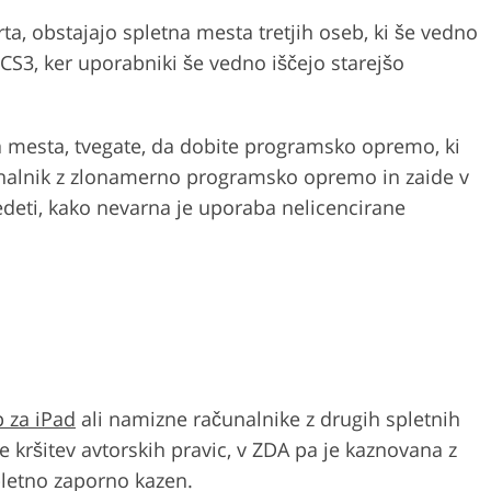
ta, obstajajo spletna mesta tretjih oseb, ki še vedno
S3, ker uporabniki še vedno iščejo starejšo
a mesta, tvegate, da dobite programsko opremo, ki
čunalnik z zlonamerno programsko opremo in zaide v
vedeti, kako nevarna je uporaba nelicencirane
 za iPad
ali namizne računalnike z drugih spletnih
 kršitev avtorskih pravic, v ZDA pa je kaznovana z
5-letno zaporno kazen.