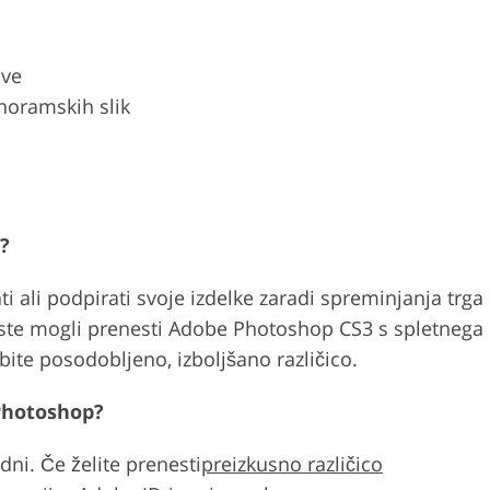
ave
noramskih slik
?
i ali podpirati svoje izdelke zaradi spreminjanja trga
 boste mogli prenesti Adobe Photoshop CS3 s spletnega
ite posodobljeno, izboljšano različico.
 Photoshop?
dni. Če želite prenesti
preizkusno različico