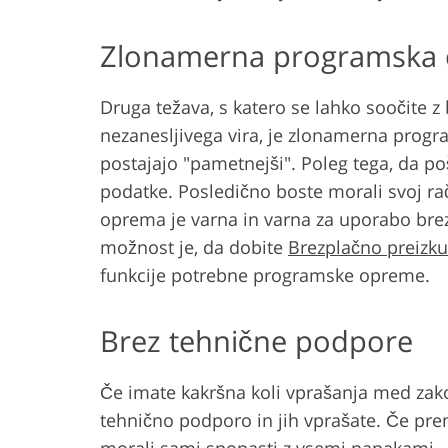
Zlonamerna programska
Druga težava, s katero se lahko soočite
nezanesljivega vira, je zlonamerna progr
postajajo "pametnejši". Poleg tega, da p
podatke. Posledično boste morali svoj rač
oprema je varna in varna za uporabo brez
možnost je, da dobite
Brezplačno preizku
funkcije potrebne programske opreme.
Brez tehnične podpore
Če imate kakršna koli vprašanja med zak
tehnično podporo in jih vprašate. Če pre
morali sami spopasti z vsemi napakami.