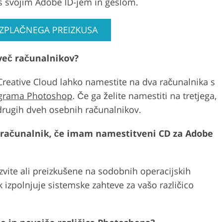
m s svojim Adobe ID-jem in geslom.
EZPLAČNEGA PREIZKUSA
več računalnikov?
Creative Cloud lahko namestite na dva računalnika s
ograma Photoshop
. Če ga želite namestiti na tretjega,
drugih dveh osebnih računalnikov.
 računalnik, če imam namestitveni CD za Adobe
azvite ali preizkušene na sodobnih operacijskih
k izpolnjuje sistemske zahteve za vašo različico