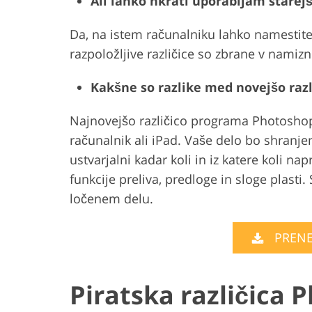
Ali lahko hkrati uporabljam starej
Da, na istem računalniku lahko namestite
razpoložljive različice so zbrane v namizni
Kakšne so razlike med novejšo raz
Najnovejšo različico programa Photoshop
računalnik ali iPad. Vaše delo bo shranj
ustvarjalni kadar koli in iz katere koli na
funkcije preliva, predloge in sloge plasti
ločenem delu.
PRENE
Piratska različica 