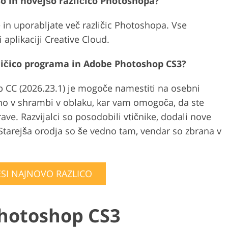
šo in novejšo različico Photoshopa?
 in uporabljate več različic Photoshopa. Vse
 aplikaciji Creative Cloud.
ličico programa in Adobe Photoshop CS3?
 CC (2026.23.1) je mogoče namestiti na osebni
eno v shrambi v oblaku, kar vam omogoča, da ste
prave. Razvijalci so posodobili vtičnike, dodali nove
. Starejša orodja so še vedno tam, vendar so zbrana v
SI NAJNOVO RAZLICO
Photoshop CS3