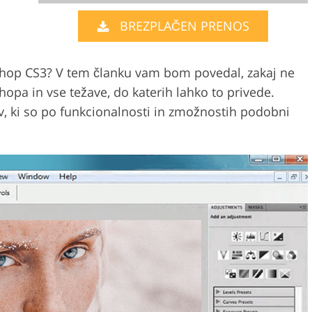
BREZPLAČEN PRENOS
Storitve urejanja videa
j nakita
Podatki za usposabljanje AI
shop CS3? V tem članku vam bom povedal, zakaj ne
shopa in vse težave, do katerih lahko to privede.
 ki so po funkcionalnosti in zmožnostih podobni