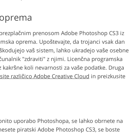
 oprema
 z brezplačnim prenosom Adobe Photoshop CS3 iz
amska oprema. Upoštevajte, da trojanci vsak dan
oškodujejo vaš sistem, lahko ukradejo vaše osebne
unalnik "zdraviti" z njimi. Licenčna programska
 kakršne koli nevarnosti za vaše podatke. Druga
site različico Adobe Creative Cloud
in preizkusite
onito uporabo Photoshopa, se lahko obrnete na
nesete piratski Adobe Photoshop CS3, se boste