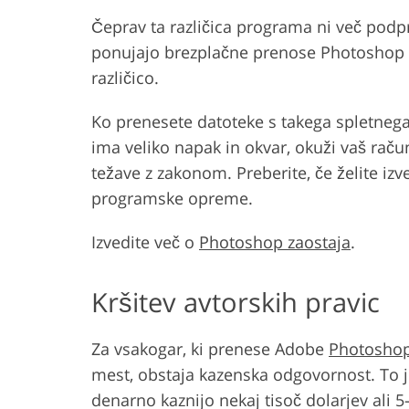
Čeprav ta različica programa ni več podpr
ponujajo brezplačne prenose Photoshop C
različico.
Ko prenesete datoteke s takega spletneg
ima veliko napak in okvar, okuži vaš ra
težave z zakonom. Preberite, če želite iz
programske opreme.
Izvedite več o
Photoshop zaostaja
.
Kršitev avtorskih pravic
Za vsakogar, ki prenese Adobe
Photoshop
mest, obstaja kazenska odgovornost. To je
denarno kaznijo nekaj tisoč dolarjev ali 