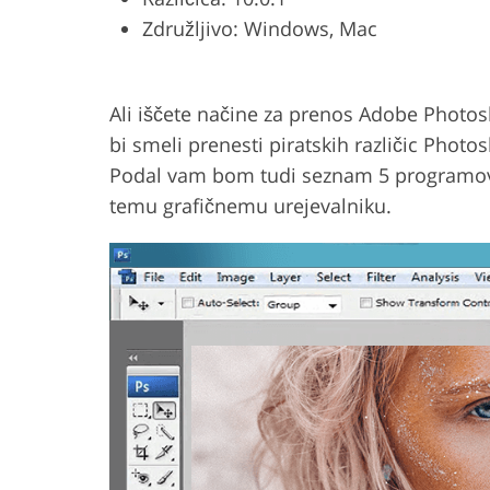
Združljivo: Windows, Mac
Urejanje fotografij izdelka
Urejanje fotografi
Ali iščete načine za prenos Adobe Photo
bi smeli prenesti piratskih različic Photo
Podal vam bom tudi seznam 5 programov,
temu grafičnemu urejevalniku.