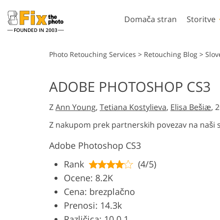
Domača stran
Storitve
FOUNDED IN 2003
Lightroom
Photosh
Photo Retouching Services
>
Retouching Blog
>
Slov
Prednastavitve Lightroom
Dejanja Photoshop
ADOBE PHOTOSHOP CS3
Zbirke prednastavitev LR
Photoshop čopiči
Retuširanje portreta
Retuširanje te
Z
Ann Young
,
Tetiana Kostylieva
,
Elisa Bešiæ
, 
Prednastavitve najboljše
Prekrivanja v Phot
ponudbe
Photoshop tekstur
Z nakupom prek partnerskih povezav na naši sp
Mobilne prednastavitve
Celotne zbirke Ps A
Adobe Photoshop CS3
Celotni paketi prek
Ps
Modeli oblačil, ust
Rank
(4/5)
Urejanje poročnih fotografij
umetno inteli
Ocene: 8.2K
Cena: brezplačno
Prenosi: 14.3k
Različica: 10.0.1