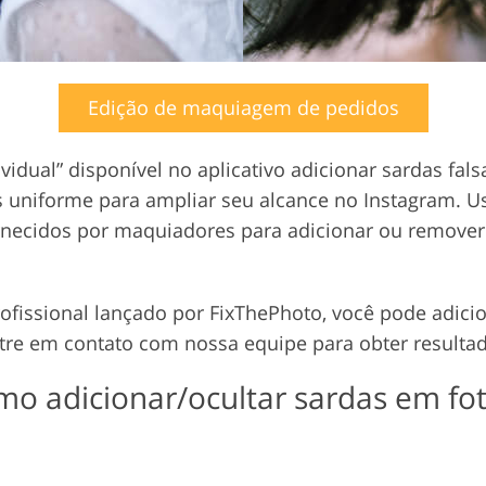
Edição de maquiagem de pedidos
idual” disponível no aplicativo adicionar sardas fal
s uniforme para ampliar seu alcance no Instagram. U
ornecidos por maquiadores para adicionar ou remove
rofissional lançado por FixThePhoto, você pode adici
tre em contato com nossa equipe para obter resultad
o adicionar/ocultar sardas em fo