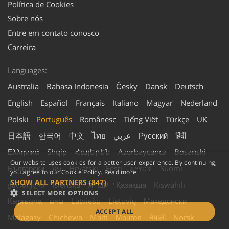
Política de Cookies
Sobre nós
Entre em contato conosco
Carreira
Languages:
Australia
Bahasa Indonesia
Česky
Dansk
Deutsch
English
Español
Français
Italiano
Magyar
Nederland
Polski
Português
Românesc
Tiếng Việt
Türkçe
UK
日本語
한국어
中文
ไทย
عربي
Русский
हिंदी
Ελληνικά
Shqip
Հայերեն
Azərbaycanca
Bosanski
Our website uses cookies for a better user experience. By continuing,
Български
ខ្មែរ
Hrvatski
Eesti
አማርኛ
Suomi
you agree to our Cookie Policy.
Read more
SHOW ALL PARTNERS
(847) →
ქართული
Íslenska
עברית
Қазақша
Kiswahili
SELECT MORE OPTIONS
Кыргызча
ລາວ
Latviešu
Lietuvių
Македонски
ACCEPT ALL
Malagasy
Chichewa
Malti
Монгол
नेपाली
Norsk