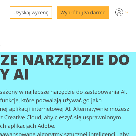
Uzyskaj wycenę
Wypróbuj za darmo
a
.
ZE NARZĘDZIE DO
Y AI
sażony w najlepsze narzędzie do zastępowania AI,
funkcje, które pozwalają używać go jako
gi
j aplikacji internetowej AI. Alternatywnie możesz
z Creative Cloud, aby cieszyć się usprawnionym
ch aplikacjach Adobe.
zaawansowane algorytmy sztucznej inteligencji, aby