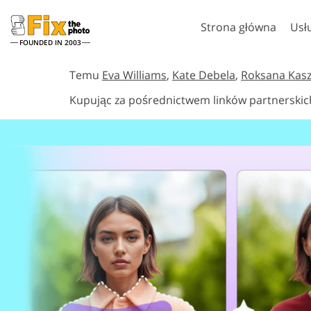
Strona główna
Usł
FOUNDED IN 2003
Lightroom
Photo
Temu
Eva Williams
,
Kate Debela
,
Roksana Kas
Kupując za pośrednictwem linków partnerskic
Ustawienia Lightroom
Akcje Photosho
Całe kolekcje ustawień
Pędzle Photosh
Usługi retuszu w głowę
Retusz c
wstępnych LR
Nakładki Photo
Najlepsza oferta Presets
Tekstury Photo
Kolekcja mobilna
Ps Akcje Całe ko
Ps Nakładki Całe
Modele o
Usługi edycji zdjęć
generowan
ślubnych
sztuczną int