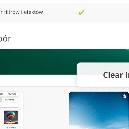
 filtrów i efektów
✔️
bór