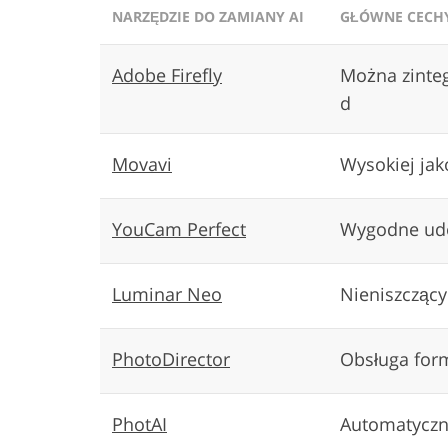
NARZĘDZIE DO ZAMIANY AI
GŁÓWNE CECH
Adobe Firefly
Można zinteg
d
Movavi
Wysokiej jak
YouCam Perfect
Wygodne udo
Luminar Neo
Nieniszczący
PhotoDirector
Obsługa for
PhotAI
Automatyczn