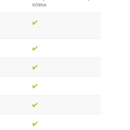
RÓBNA
✔️
✔️
✔️
✔️
✔️
✔️