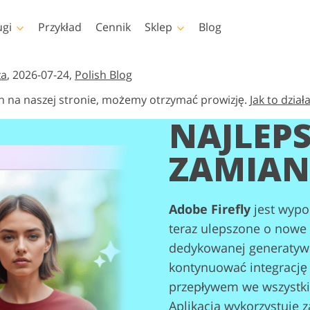
ugi
Przykład
Cennik
Sklep
Blog
shop
Templates
Video
za
, 2026-07-24,
Polish Blog
h na naszej stronie, możemy otrzymać prowizję.
Jak to dział
pa
Szablony
Profesjonalny LUTs
NAJLEPS
Retusz zdjęć dla dzieci
Usługi edycji zdjęć
op
Szablony marketingowe
Nakładki wideo
iała
Usługi
nieruchomości
shopa
Kartki walentynkowe
ZAMIAN
shopa
Zaproszenia ślubne
lekcje
Zaproszenie na urodziny
dla dzieci
Adobe Firefly
jest wypo
 Kolekcje
dzieży
teraz ulepszone o nowe 
Usługi manipulacji
e przez
Foto Przywracanie Usłu
obrazem
eligencję
dedykowanej generatywne
kontynuować integrację 
przepływem we wszystki
Aplikacja wykorzystuje 