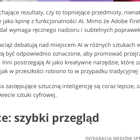
jące rezultaty, czy to topniejące przedmioty, niena
 jako kpinę z funkcjonalności AI. Mimo że Adobe Firef
adal wymaga ręcznego nadzoru i subtelnych poprawek
zy wciąż debatują nad miejscem AI w różnych sztukach 
zą być odpowiednio oznaczone, aby promować przejrz
Inni postrzegają AI jako kreatywne narzędzie, które
jak w przeszłości robiono to w przypadku tradycyjnej
 zastępujące sztuczną inteligencję są coraz lepsze, z
iecie sztuki cyfrowej.
e: szybki przegląd
INTEGRACJA MEDIÓW SP