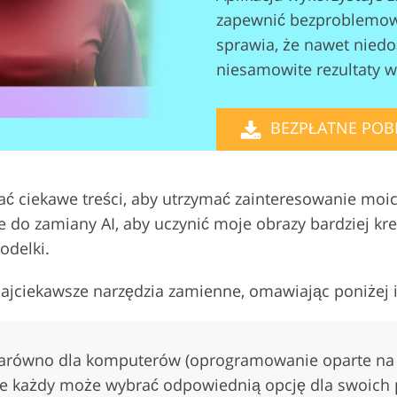
zapewnić bezproblemową 
Usługi edycji wideo
 biżuterii
Dane Treningowe AI
sprawia, że nawet nied
niesamowite rezultaty w
BEZPŁATNE POBI
ać ciekawe treści, aby utrzymać zainteresowanie mo
e do zamiany AI, aby uczynić moje obrazy bardziej k
odelki.
ciekawsze narzędzia zamienne, omawiając poniżej ic
 zarówno dla komputerów (oprogramowanie oparte na pr
że każdy może wybrać odpowiednią opcję dla swoich 