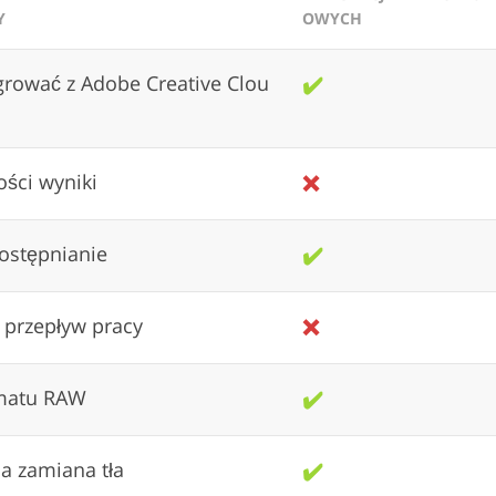
Y
OWYCH
rować z Adobe Creative Clou
✔️
ości wyniki
❌
stępnianie
✔️
 przepływ pracy
❌
matu RAW
✔️
a zamiana tła
✔️