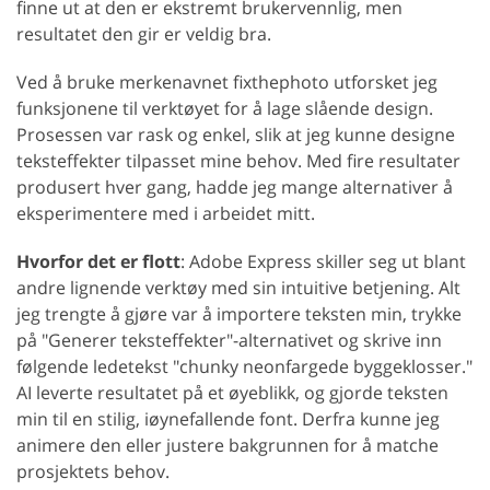
finne ut at den er ekstremt brukervennlig, men
resultatet den gir er veldig bra.
Ved å bruke merkenavnet fixthephoto utforsket jeg
funksjonene til verktøyet for å lage slående design.
Prosessen var rask og enkel, slik at jeg kunne designe
teksteffekter tilpasset mine behov. Med fire resultater
produsert hver gang, hadde jeg mange alternativer å
eksperimentere med i arbeidet mitt.
Hvorfor det er flott
: Adobe Express skiller seg ut blant
andre lignende verktøy med sin intuitive betjening. Alt
jeg trengte å gjøre var å importere teksten min, trykke
på "Generer teksteffekter"-alternativet og skrive inn
følgende ledetekst "chunky neonfargede byggeklosser."
AI leverte resultatet på et øyeblikk, og gjorde teksten
min til en stilig, iøynefallende font. Derfra kunne jeg
animere den eller justere bakgrunnen for å matche
prosjektets behov.