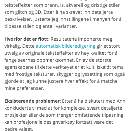
teksteffekter som brann, is, akvarell og dristige stiler
som glitch og 3D. Etter å ha skrevet inn detaljerte
beskrivelser, justerte jeg innstillingene i menyen for å
tilpasse stilen og antall varianter.
Hvorfor det er flott
: Resultatene imponerte meg
virkelig. Dette
automatisk bilderedigering
gir et stort
utvalg av originale teksteffekter av høy kvalitet for å
fange seernes oppmerksomhet. En av de største
egenskapene til dette verktøyet er et kult, iskaldt tema
med frostige teksturer, skygger og lyssetting som også
gjorde at jeg kunne justere hver effekt for å matche
mine preferanser.
Eksisterende problemer
: Etter å ha diskutert med Ann,
konkluderte vi med at for komplekse, svært detaljerte
prosjekter eller de som trenger omfattende tilpasning,
kan profesjonelle designverktøy fortsatt være det
bedre valget.