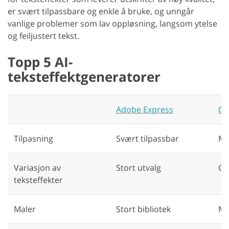
er svært tilpassbare og enkle å bruke, og unngår
vanlige problemer som lav oppløsning, langsom ytelse
og feiljustert tekst.
Topp 5 AI-
teksteffektgeneratorer
Adobe Express
Cr
Tilpasning
Svært tilpassbar
Mo
Variasjon av
Stort utvalg
Gr
teksteffekter
Maler
Stort bibliotek
Mo