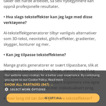
takler det harde arbeidet, så selv nybegynnere kan
oppnå profesjonelle resultater.
• Hva slags teksteffekter kan jeg lage med disse
verktøyene?
AI-teksteffektgeneratorer tilbyr vanligvis alternativer
som 3D-tekst, neontekst, glitch-effekter, gradienter,
skygger, konturer og mer.
• Kan jeg tilpasse teksteffektene?
Mange gratis generatorer er svært tilpassbare, slik at
designere kan justere font, farge, størrelse og til og
Our website uses cookies for a better user experience. By continuing,
med animert tekst. Dessuten lar slike plattformer som
you agree to our Cookie Policy.
Read more
Adobe Express og Canva brukere importere sine egne
SHOW ALL PARTNERS
(847) →
fonter for å gi et design et mer individualisert preg.
SELECT MORE OPTIONS
• Hvor lang tid tar det å generere teksteffekter?
ACCEPT ALL