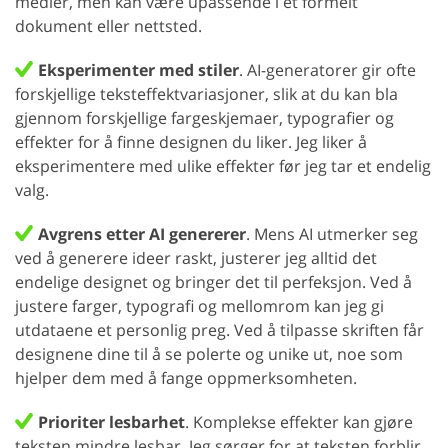
medier, men kan være upassende i et formelt
dokument eller nettsted.
Eksperimenter med stiler
. AI-generatorer gir ofte
forskjellige teksteffektvariasjoner, slik at du kan bla
gjennom forskjellige fargeskjemaer, typografier og
effekter for å finne designen du liker. Jeg liker å
eksperimentere med ulike effekter før jeg tar et endelig
valg.
Avgrens etter AI genererer
. Mens AI utmerker seg
ved å generere ideer raskt, justerer jeg alltid det
endelige designet og bringer det til perfeksjon. Ved å
justere farger, typografi og mellomrom kan jeg gi
utdataene et personlig preg. Ved å tilpasse skriften får
designene dine til å se polerte og unike ut, noe som
hjelper dem med å fange oppmerksomheten.
Prioriter lesbarhet
. Komplekse effekter kan gjøre
teksten mindre lesbar. Jeg sørger for at teksten forblir