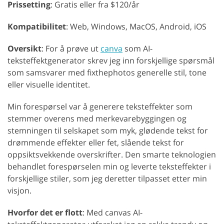
Prissetting
: Gratis eller fra $120/år
Kompatibilitet
: Web, Windows, MacOS, Android, iOS
Oversikt
: For å prøve ut
canva
som AI-
teksteffektgenerator skrev jeg inn forskjellige spørsmål
som samsvarer med fixthephotos generelle stil, tone
eller visuelle identitet.
Min forespørsel var å generere teksteffekter som
stemmer overens med merkevarebyggingen og
stemningen til selskapet som myk, glødende tekst for
drømmende effekter eller fet, slående tekst for
oppsiktsvekkende overskrifter. Den smarte teknologien
behandlet forespørselen min og leverte teksteffekter i
forskjellige stiler, som jeg deretter tilpasset etter min
visjon.
Hvorfor det er flott
: Med canvas AI-