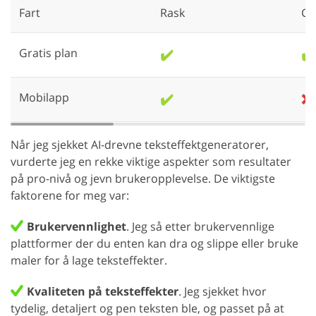
Fart
Rask
G
Gratis plan
✔️
✔️
Mobilapp
✔️
❌
Når jeg sjekket AI-drevne teksteffektgeneratorer,
vurderte jeg en rekke viktige aspekter som resultater
på pro-nivå og jevn brukeropplevelse. De viktigste
faktorene for meg var:
Brukervennlighet
. Jeg så etter brukervennlige
plattformer der du enten kan dra og slippe eller bruke
maler for å lage teksteffekter.
Kvaliteten på teksteffekter
. Jeg sjekket hvor
tydelig, detaljert og pen teksten ble, og passet på at