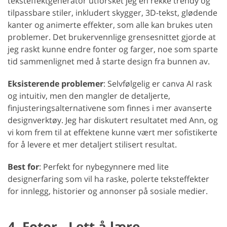
teksteffektgenerator utforsket jeg en rekke trendy og
tilpassbare stiler, inkludert skygger, 3D-tekst, glødende
kanter og animerte effekter, som alle kan brukes uten
problemer. Det brukervennlige grensesnittet gjorde at
jeg raskt kunne endre fonter og farger, noe som sparte
tid sammenlignet med å starte design fra bunnen av.
Eksisterende problemer
: Selvfølgelig er canva AI rask
og intuitiv, men den mangler de detaljerte,
finjusteringsalternativene som finnes i mer avanserte
designverktøy. Jeg har diskutert resultatet med Ann, og
vi kom frem til at effektene kunne vært mer sofistikerte
for å levere et mer detaljert stilisert resultat.
Best for
: Perfekt for nybegynnere med lite
designerfaring som vil ha raske, polerte teksteffekter
for innlegg, historier og annonser på sosiale medier.
4. Fotor - Lett å lære