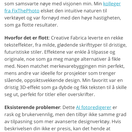
som samsvarte nøye med visjonen min. Min
kolleger
fra FixThePhoto
elsket den intuitive naturen til
verktøyet og var fornøyd med den høye hastigheten,
som ga flotte resultater.
Hvorfor det er flott
: Creative Fabrica leverte en rekke
teksteffekter, fra milde, glødende skrifttyper til dristige,
futuristiske stiler. Effektene var enkle å tilpasse og
originale, noe som ga meg mange alternativer å fikle
med. Noen matchet merkevarebyggingen min perfekt,
mens andre var ideelle for prosjekter som trenger
slående, oppsiktsvekkende design. Min favoritt var en
dristig 3D-effekt som ga dybde og fikk teksten til å skille
seg ut, perfekt for titler eller overskrifter.
Eksisterende problemer
: Dette
AI fotoredigerer
er
rask og brukervennlig, men den tilbyr ikke samme grad
av tilpasning som mer avanserte designverktøy. Hvis
beskrivelsen din ikke er presis, kan det hende at