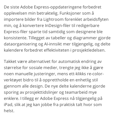
De siste Adobe Express-oppdateringene forbedret
opplevelsen min betraktelig. Funksjoner som å
importere bilder fra Lightroom forenklet arbeidsflyten
min, og å konvertere InDesign-filer til redigerbare
Express-filer sparte tid samtidig som designene ble
konsistente. Tillegget av tabeller og diagrammer gjorde
dataorganisering og AI-innsikt mer tilgjengelig, og delte
kalendere forbedret effektiviteten i prosjektledelsen.
Takket være alternativet for automatisk endring av
størrelse for sosiale medier, trengte jeg ikke å gjøre
noen manuelle justeringer, mens ett-klikks re-color-
verktøyet bidro til å opprettholde en enhetlig stil
gjennom alle design. De nye delte kalenderne gjorde
sporing av prosjekttidslinjer og teamarbeid mye
enklere. I tillegg er Adobe Express nå tilgjengelig på
iPad, slik at jeg kan jobbe fra praktisk talt hvor som
helst.