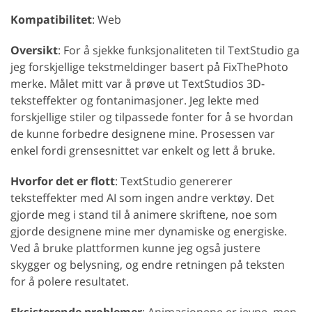
Kompatibilitet
: Web
Oversikt
: For å sjekke funksjonaliteten til TextStudio ga
jeg forskjellige tekstmeldinger basert på FixThePhoto
merke. Målet mitt var å prøve ut TextStudios 3D-
teksteffekter og fontanimasjoner. Jeg lekte med
forskjellige stiler og tilpassede fonter for å se hvordan
de kunne forbedre designene mine. Prosessen var
enkel fordi grensesnittet var enkelt og lett å bruke.
Hvorfor det er flott
: TextStudio genererer
teksteffekter med AI som ingen andre verktøy. Det
gjorde meg i stand til å animere skriftene, noe som
gjorde designene mine mer dynamiske og energiske.
Ved å bruke plattformen kunne jeg også justere
skygger og belysning, og endre retningen på teksten
for å polere resultatet.
Eksisterende problemer
: Animasjonene er jevne, men