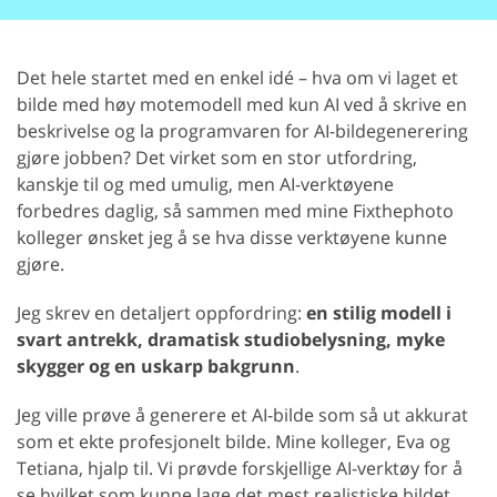
Det hele startet med en enkel idé – hva om vi laget et
bilde med høy motemodell med kun AI ved å skrive en
beskrivelse og la programvaren for AI-bildegenerering
gjøre jobben? Det virket som en stor utfordring,
kanskje til og med umulig, men AI-verktøyene
forbedres daglig, så sammen med mine Fixthephoto
kolleger ønsket jeg å se hva disse verktøyene kunne
gjøre.
Jeg skrev en detaljert oppfordring:
en stilig modell i
svart antrekk, dramatisk studiobelysning, myke
skygger og en uskarp bakgrunn
.
Jeg ville prøve å generere et AI-bilde som så ut akkurat
som et ekte profesjonelt bilde. Mine kolleger, Eva og
Tetiana, hjalp til. Vi prøvde forskjellige AI-verktøy for å
se hvilket som kunne lage det mest realistiske bildet.