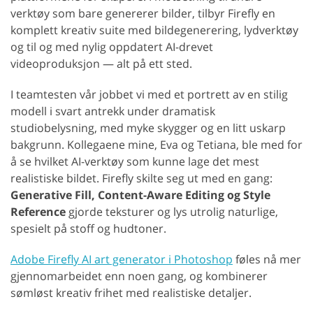
verktøy som bare genererer bilder, tilbyr Firefly en
komplett kreativ suite med bildegenerering, lydverktøy
og til og med nylig oppdatert AI-drevet
videoproduksjon — alt på ett sted.
I teamtesten vår jobbet vi med et portrett av en stilig
modell i svart antrekk under dramatisk
studiobelysning, med myke skygger og en litt uskarp
bakgrunn. Kollegaene mine, Eva og Tetiana, ble med for
å se hvilket AI-verktøy som kunne lage det mest
realistiske bildet. Firefly skilte seg ut med en gang:
Generative Fill, Content-Aware Editing og Style
Reference
gjorde teksturer og lys utrolig naturlige,
spesielt på stoff og hudtoner.
Adobe Firefly AI art generator i Photoshop
føles nå mer
gjennomarbeidet enn noen gang, og kombinerer
sømløst kreativ frihet med realistiske detaljer.