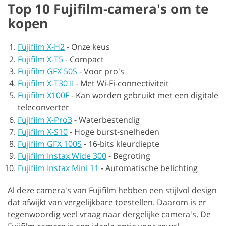
Top 10 Fujifilm-camera's om te
kopen
Fujifilm X-H2
-
Onze keus
Fujifilm X-T5
-
Compact
Fujifilm GFX 50S
-
Voor pro's
Fujifilm X-T30 II
-
Met Wi-Fi-connectiviteit
Fujifilm X100F
-
Kan worden gebruikt met een digitale
teleconverter
Fujifilm X-Pro3
-
Waterbestendig
Fujifilm X-S10
-
Hoge burst-snelheden
Fujifilm GFX 100S
-
16-bits kleurdiepte
Fujifilm Instax Wide 300
-
Begroting
Fujifilm Instax Mini 11
-
Automatische belichting
Al deze camera's van Fujifilm hebben een stijlvol design
dat afwijkt van vergelijkbare toestellen. Daarom is er
tegenwoordig veel vraag naar dergelijke camera's. De