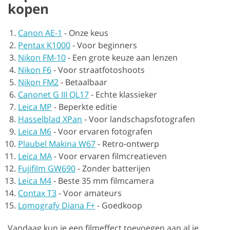
kopen
Canon AE-1
-
Onze keus
Pentax K1000
-
Voor beginners
Nikon FM-10
-
Een grote keuze aan lenzen
Nikon F6
-
Voor straatfotoshoots
Nikon FM2
-
Betaalbaar
Canonet G III QL17
-
Echte klassieker
Leica MP
-
Beperkte editie
Hasselblad XPan
-
Voor landschapsfotografen
Leica M6
-
Voor ervaren fotografen
Plaubel Makina W67
-
Retro-ontwerp
Leica MA
-
Voor ervaren filmcreatieven
Fujifilm GW690
-
Zonder batterijen
Leica M4
-
Beste 35 mm filmcamera
Contax T3
-
Voor amateurs
Lomografy Diana F+
-
Goedkoop
Vandaag kun je een filmeffect toevoegen aan al je