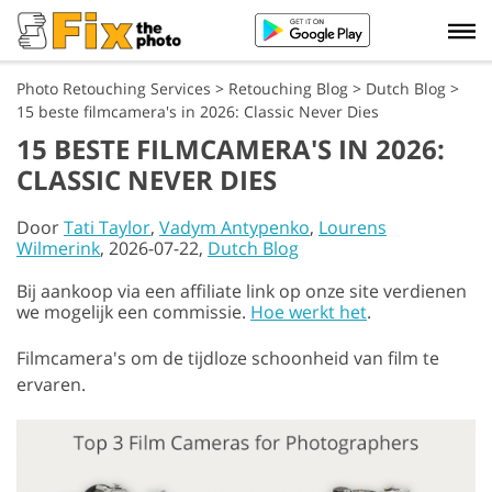
Photo Retouching Services
>
Retouching Blog
>
Dutch Blog
>
15 beste filmcamera's in 2026: Classic Never Dies
15 BESTE FILMCAMERA'S IN 2026:
CLASSIC NEVER DIES
Door
Tati Taylor
,
Vadym Antypenko
,
Lourens
Wilmerink
, 2026-07-22,
Dutch Blog
Bij aankoop via een affiliate link op onze site verdienen
we mogelijk een commissie.
Hoe werkt het
.
Filmcamera's om de tijdloze schoonheid van film te
ervaren.