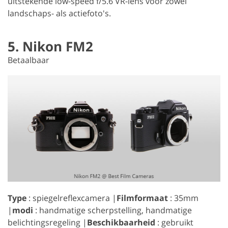
uitstekende low-speed f/5.6 VR-lens voor zowel
landschaps- als actiefoto's.
5. Nikon FM2
Betaalbaar
Type
: spiegelreflexcamera |
Filmformaat
: 35mm
|
modi
: handmatige scherpstelling, handmatige
belichtingsregeling |
Beschikbaarheid
: gebruikt