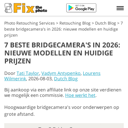
Photo Retouching Services
>
Retouching Blog
>
Dutch Blog
>
7
beste bridgecamera's in 2026: nieuwe modellen en huidige
prijzen
7 BESTE BRIDGECAMERA'S IN 2026:
NIEUWE MODELLEN EN HUIDIGE
PRIJZEN
Door
Tati Taylor
,
Vadym Antypenko
,
Lourens
Wilmerink
, 2026-08-03,
Dutch Blog
Bij aankoop via een affiliate link op onze site verdienen
we mogelijk een commissie.
Hoe werkt het
.
Hoogwaardige bridgecamera's voor onderwerpen op
grote afstand.