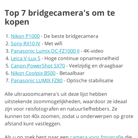
Top 7 bridgecamera's om te
kopen
Nikon P1000
-
De beste bridgecamera
Sony RX10 IV
-
Met wifi
Panasonic Lumix DC-FZ1000 II
-
4K-video
Leica V-Lux 5
-
Hoge continue opnamesnelheid
Canon PowerShot SX70
-
Veelzijdig en draagbaar
Nikon Coolpix B500
-
Betaalbaar
Panasonic LUMIX FZ80
-
Optische stabilisatie
Alle ultrazoomcamera's uit deze lijst hebben
uitstekende zoommogelijkheden, waardoor ze ideaal
zijn voor reisfotografen en natuurliefhebbers. Ze
kunnen tot 40x zoomen, zodat u onderwerpen op grote
afstand kunt vastleggen.
Als u op zoek bent naar een
camera voor fotografie
die