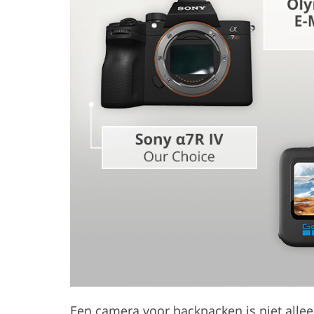
Productfoto's bewerken
Sieraden Foto
Een camera voor backpacken is niet allee