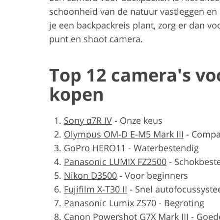
schoonheid van de natuur vastleggen en 
je een backpackreis plant, zorg er dan vo
punt en shoot camera
.
Top 12 camera's v
kopen
Sony α7R IV
-
Onze keus
Olympus OM-D E-M5 Mark III
-
Compa
GoPro HERO11
-
Waterbestendig
Panasonic LUMIX FZ2500
-
Schokbest
Nikon D3500
-
Voor beginners
Fujifilm X-T30 II
-
Snel autofocussyst
Panasonic Lumix ZS70
-
Begroting
Canon Powershot G7X Mark III
-
Goede