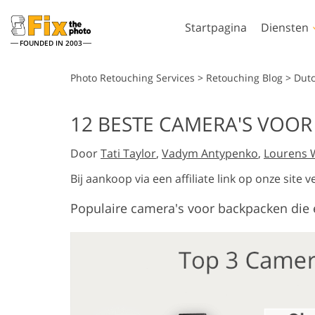
Startpagina
Diensten
FOUNDED IN 2003
Lightroom
Photo
Photo Retouching Services
>
Retouching Blog
>
Dut
Lightroom-
Photoshop-actie
12 BESTE CAMERA'S VOOR
voorinstellingen
Photoshop-pens
Portret retoucheren
Lichaamsreto
LR-vooraf ingestelde
Door
Tati Taylor
,
Vadym Antypenko
,
Lourens 
Photoshop-overl
collecties
Photoshop-textu
Bij aankoop via een affiliate link op onze sit
Voorinstellingen voor
Volledige collect
beste aanbieding
Populaire camera's voor backpacken die 
Ps-acties
Mobiele voorinstellingen
Volledige Ps Ove
Door AI gege
Trouwfoto's bewerken
bundels
modellen voor