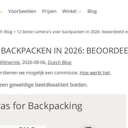
Voorbeelden
Prijzen
Winkel
Blog
shop
Templates
Video
ch Blog
>
12 beste camera's voor backpacken in 2026: beoordeeld e
s
Alle sjablonen
LUT's voor
 BACKPACKEN IN 2026: BEOORDEE
videobewerking
Fotobewerking van
elen
Marketingsjablonen
uchering
Pasgeboren fotobewerking
onroerend goed
Professionele video-
Wilmerink
, 2026-08-06,
Dutch Blog
ays
Valentijnskaarten
overlays
ren
Huwelijksuitnodigingen
e verdienen we mogelijk een commissie.
Hoe werkt het
.
ies van
Uitnodiging voor een
een geweldige beeldkwaliteit bieden.
kinderfeestje
rlays-
nereerde
Fotomanipulatie
Foto Restauratie
 kleding