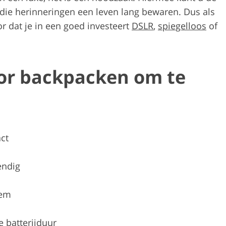
die herinneringen een leven lang bewaren. Dus als
or dat je in een goed investeert
DSLR
,
spiegelloos
of
oor backpacken om te
ct
endig
eem
 batterijduur