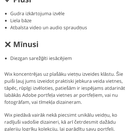
Gudra izkārtojuma izvēle
Liela bāze
Atbalsta video un audio spraudņus
Mīnusi
Diezgan sarežģīti iesācējiem
Wix koncentrējas uz plašāku vietņu izveides klāstu. Šie
puiši ļauj jums izveidot praktiski jebkura veida vietnes,
tāpēc, rūpīgi izvēloties, patiešām ir iespējams atdarināt
labākās Adobe portfeļa vietnes ar portfeļiem, vai nu
fotogrāfam, vai tīmekļa dizaineram.
Wix piedāvā vairāk nekā piecsimt unikālu veidņu, ko
radījuši vadošie dizaineri, kā arī četrdesmit dažādu
galeriju logrīku kolekciju, lai parādītu savu portfeli.