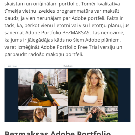
skaistam un oriģinālam portfolio. Tomēr kvalitatīva
tīmekļa vietņu izveides programmatūra var maksāt
daudz, ja vien nerunājam par Adobe portfeli. Fakts ir
tāds, ka, pērkot vienu lietotni vai visu lietotņu plānu, jūs
saņemat Adobe Portfolio BEZMAKSAS. Tas nenozīmē,
ka jums ir jāiegādājas kāds no šiem Adobe plāniem,
varat izmēģināt Adobe Portfolio Free Trial versiju un
pārbaudīt radošo mākoņu portfeli.
Bezmaksas Adobe Portfolio