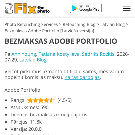
Photo Retouching Services
>
Retouching Blog
>
Latvian Blog
>
Bezmaksas Adobe Portfolio [Latviešu versija]
BEZMAKSAS ADOBE PORTFOLIO
Pa
Ann Young
,
Tetiana Kostylieva
,
Sedriks Rozītis
, 2026-
07-29,
Latvian Blog
Veicot pirkumus, izmantojot filiāļu saites, mēs varam
nopelnīt komisijas maksu.
Kā tas darbojas
.
Adobe Portfolio
Rangs
(4.5/5)
Atsauksmes: 590
Licence: bezmaksas izmēģinājums
Pārejas: 11,8k
Versija: 20.0.0