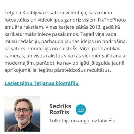
Tetjana Kostiļjeva ir satura veidotāja, kas uzņem
fotoattēlus un videoklipus gandrīz visiem FixThePhoto
emuāra rakstiem. Viņas karjera sākās 2013. gadā kā
karikatūrmāksliniece pasākumos. Tagad viņa vada
mūsu redakciju, pārbauda jaunas idejas un nodrošina,
ka saturs ir noderīgs un saistošs. Viņai patīk antīkās
kameras, un visos rakstos viņa tās vienmēr salīdzina ar
modernajām, parādot, ka nav obligāti jāiegulda jaunā
aprīkojumā, lai iegūtu pārsteidzošus rezultātus.
Lasiet pilnu Tetjanas biogrāfiju
Sedriks
Rozītis
Tulkotājs no angļu uz latviešu