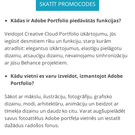
SKATĪT PROMOCODES
Kādas ir Adobe Portfolio piedāvātās funkcijas?
Veidojot Creative Cloud Portfolio izkārtojumu, jūs
iegūsit desmitiem rīku un funkciju, starp kurām
atradīsit: elegantus izkārtojumus, elastīgu pielāgotu
dizainu, atsaucīgu dizainu, nevainojamu sinhronizāciju
ar jūsu Behance projektiem.
Kādu vietni es varu izveidot, izmantojot Adobe
Portfolio?
Sākot ar mākslu, ilustrāciju, fotogrāfiju, grafisko
dizainu, modi, arhitektūru, animāciju un beidzot ar
tīmekļa dizainu un daudz ko citu. Varat augšupielādēt
savus fotoattēlus Adobe portfeļa vietnēs un iestatīt
dažādus radošos fonus.